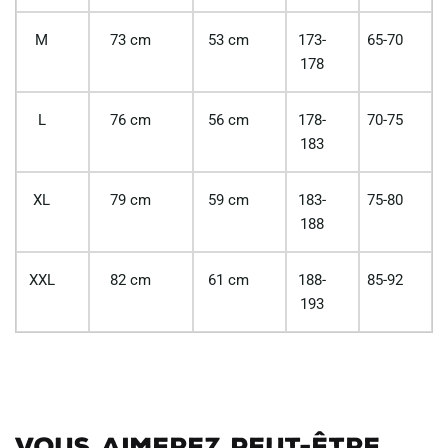
M
73 cm
53 cm
173-
65-70
178
L
76 cm
56 cm
178-
70-75
183
XL
79 cm
59 cm
183-
75-80
188
XXL
82 cm
61 cm
188-
85-92
193
Vous aimerez peut-être