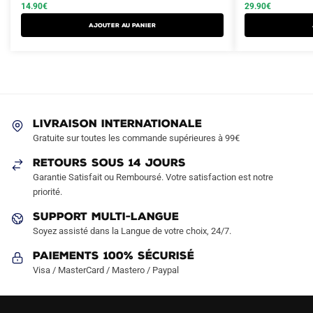
initial
actuel
initial
actuel
14.90
€
29.90
€
a
était :
est :
était :
est :
Ajouter au panier
plusieurs
22.90€.
14.90€.
44.90€.
29.90€.
variations.
Les
options
peuvent
être
LIVRAISON INTERNATIONALE
choisies
Gratuite sur toutes les commande supérieures à 99€
sur
RETOURS SOUS 14 JOURS
la
Garantie Satisfait ou Remboursé. Votre satisfaction est notre
page
priorité.
du
produit
SUPPORT MULTI-LANGUE
Soyez assisté dans la Langue de votre choix, 24/7.
Paiements 100% Sécurisé
Visa / MasterCard / Mastero / Paypal