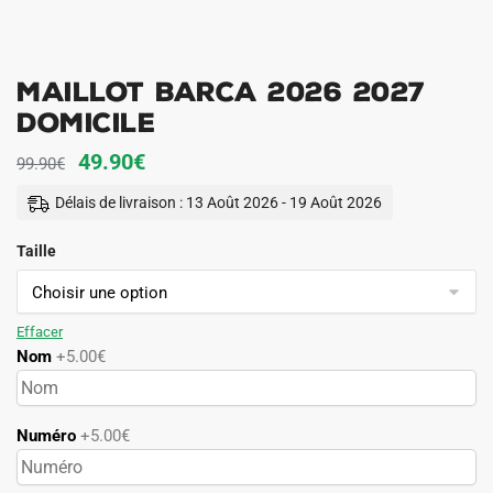
Maillot Barca 2026 2027
Domicile
Le
Le
49.90
€
99.90
€
prix
prix
Délais de livraison : 13 Août 2026 - 19 Août 2026
initial
actuel
Taille
était :
est :
99.90€.
49.90€.
Effacer
Nom
+5.00€
Numéro
+5.00€