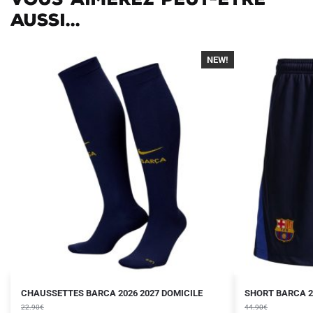
aussi...
NEW!
-30%
Le
Le
Le
Le
Ce
CHAUSSETTES BARCA 2026 2027 DOMICILE
SHORT BARCA 2
prix
prix
prix
prix
22.90
€
produit
44.90
€