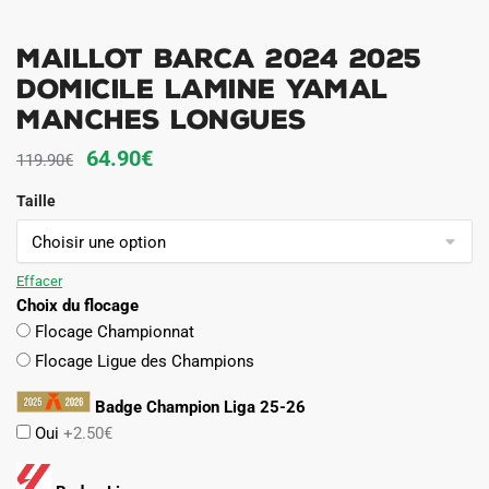
Maillot Barca 2024 2025
Domicile Lamine Yamal
Manches Longues
Le
Le
64.90
€
119.90
€
prix
prix
Taille
initial
actuel
était :
est :
119.90€.
64.90€.
Effacer
Choix du flocage
Flocage Championnat
Flocage Ligue des Champions
Badge Champion Liga 25-26
Oui
+2.50€