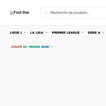
Skip
Skip
to
to
Recherche
Recherche
navigation
content
pour :
LIGUE 1
LA LIGA
PREMIER LEAGUE
SERIE A
COUPE DU MONDE 2026