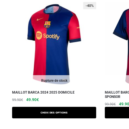
-40%
Rupture de stock
MAILLOT BARCA 2024 2025 DOMICILE
MAILLOT BARC
SPONSOR
Le
Le
Ce
49.90
€
99.90
€
Le
49.9
99.90
€
prix
prix
produit
prix
initial
actuel
a
Choix des options
initial
était :
est :
plusieurs
était :
99.90€.
49.90€.
variations.
99.90