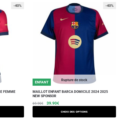
-40%
-40%
Rupture de stock
ENFANT
LE FEMME
MAILLOT ENFANT BARCA DOMICILE 2024 2025
NEW SPONSOR
Le
Le
Ce
39.90
€
69.90
€
prix
prix
produit
Choix des options
initial
actuel
a
était :
est :
plusieurs
69.90€.
39.90€.