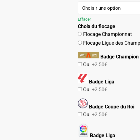
initial
actuel
était :
est :
109.90€.
54.90€.
Effacer
Choix du flocage
Flocage Championnat
Flocage Ligue des Champ
Badge Champion 
Oui
+2.50€
Badge Liga
Oui
+2.50€
Badge Coupe du Roi
Oui
+2.50€
Badge Liga