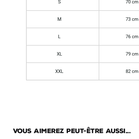
S
70 cm
M
73 cm
L
76 cm
XL
79 cm
XXL
82 cm
Vous aimerez peut-être aussi...