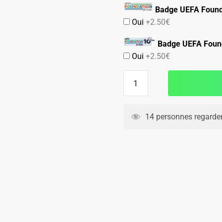
Badge UEFA Found
Oui
+2.50€
Badge UEFA Found
Oui
+2.50€
quantité
de
Maillot
Barca
14 personnes regarden
Domicile
2024
2025
Lamine
Yamal
New
Sponsor