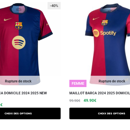
-40%
Rupture de stock
Rupture de stock
FEMME
A DOMICILE 2024 2025 NEW
MAILLOT BARCA 2024 2025 DOMICI
Le
Le
Ce
49.90
€
99.90
€
Le
Ce
0
€
prix
prix
produit
prix
produit
initial
actuel
a
Choix des options
Choix des options
actuel
a
était :
est :
plusieurs
est :
99.90€.
49.90€.
plusieurs
variations.
€.
49.90€.