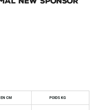
Yamal New Sponsor
 EN CM
POIDS KG