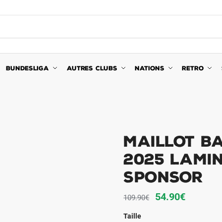
BUNDESLIGA
AUTRES CLUBS
NATIONS
RETRO
Maillot B
2025 Lami
Sponsor
Le
Le
54.90
€
109.90
€
prix
prix
Taille