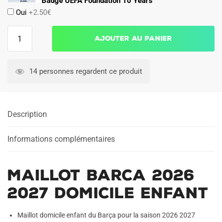
Badge UEFA Foundation 10 Years
Oui
+2.50€
quantité
Ajouter au panier
de
Maillot
Barca
14 personnes regardent ce produit
2026
2027
Domicile
Description
Enfant
Informations complémentaires
Maillot Barca 2026
2027 Domicile Enfant
Maillot domicile enfant du Barça pour la saison 2026 2027