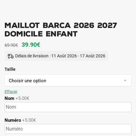
Maillot Barca 2026 2027
Domicile Enfant
Le
Le
39.90
€
69.90
€
prix
prix
Délais de livraison : 11 Août 2026 - 17 Août 2026
initial
actuel
Taille
était :
est :
69.90€.
39.90€.
Effacer
Nom
+5.00€
Numéro
+5.00€