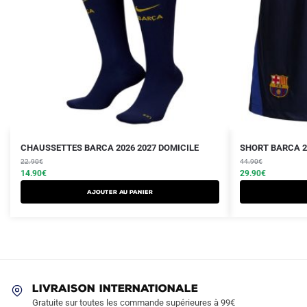
Le
Le
Le
Le
Ce
CHAUSSETTES BARCA 2026 2027 DOMICILE
SHORT BARCA 2
prix
prix
prix
prix
22.90
€
produit
44.90
€
initial
actuel
initial
actuel
14.90
€
29.90
€
a
était :
est :
était :
est :
Ajouter au panier
plusieurs
22.90€.
14.90€.
44.90€.
29.90€.
variations.
Les
options
peuvent
être
LIVRAISON INTERNATIONALE
choisies
Gratuite sur toutes les commande supérieures à 99€