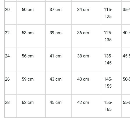
20
50 cm
37 cm
34 cm
115-
35-
125
22
53 cm
39 cm
36 cm
125-
40-
135
24
56 cm
41 cm
38 cm
135-
45-
145
26
59 cm
43 cm
40 cm
145-
50-
155
28
62 cm
45 cm
42 cm
155-
55-
165