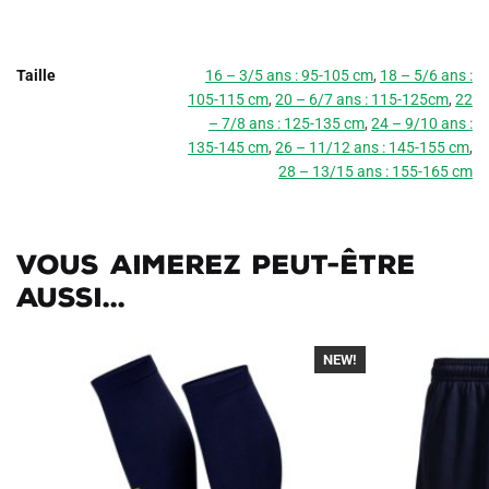
Taille
16 – 3/5 ans : 95-105 cm
,
18 – 5/6 ans :
105-115 cm
,
20 – 6/7 ans : 115-125cm
,
22
– 7/8 ans : 125-135 cm
,
24 – 9/10 ans :
135-145 cm
,
26 – 11/12 ans : 145-155 cm
,
28 – 13/15 ans : 155-165 cm
Vous aimerez peut-être
aussi...
NEW!
-30%