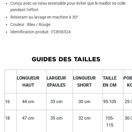
Conçu avec un tissu extensible pour éviter que le maillot ne colle
pendant l’effort
Résistant au lavage en machine à 30°
Couleur : Bleu / Rouge
Identification produit : FCB56324
GUIDES DES TAILLES
LONGUEUR
LARGEUR
LONGUEUR
TAILLE
POI
HAUT
EPAULES
SHORT
EN CM
K
16
44 cm
33 cm
30 cm
95-105
25-
18
47 cm
35 cm
32 cm
105-
30-
115