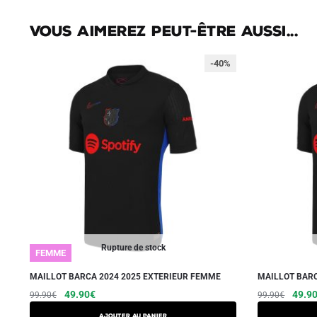
Vous aimerez peut-être aussi...
-40%
Rupture de stock
FEMME
MAILLOT BARCA 2024 2025 EXTERIEUR FEMME
MAILLOT BARC
Le
Le
Ce
Le
49.90
€
49.9
99.90
€
99.90
€
prix
prix
prix
produit
AJOUTER AU PANIER