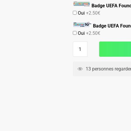
Badge UEFA Found
Oui
+2.50€
Badge UEFA Found
Oui
+2.50€
quantité
de
Maillot
Match
13 personnes regarden
Barca
2024
2025
Exterieur
Lamine
Yamal