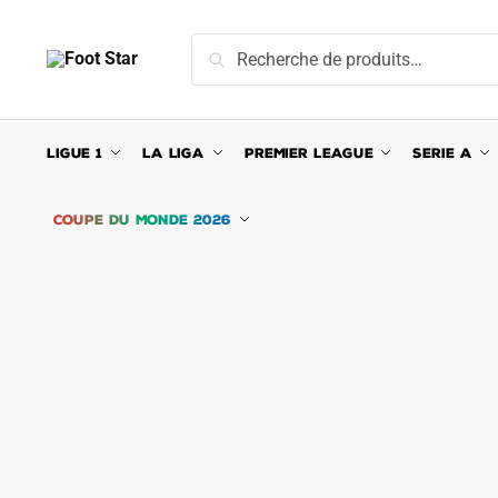
Skip
Skip
to
to
Recherche
Recherche
navigation
content
pour :
LIGUE 1
LA LIGA
PREMIER LEAGUE
SERIE A
COUPE DU MONDE 2026