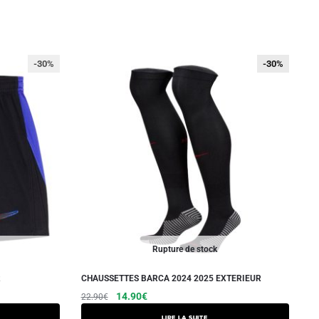
-30%
-30%
-30%
Rupture de stock
R
CHAUSSETTES BARCA 2024 2025 EXTERIEUR
Le
Le
14.90
€
22.90
€
prix
prix
Lire la suite