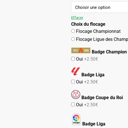
initial
actuel
était :
est :
119.90€.
64.90€.
Effacer
Choix du flocage
Flocage Championnat
Flocage Ligue des Champ
Badge Champion 
Oui
+2.50€
Badge Liga
Oui
+2.50€
Badge Coupe du Roi
Oui
+2.50€
Badge Liga