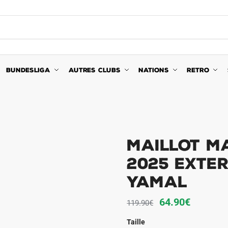
BUNDESLIGA
AUTRES CLUBS
NATIONS
RETRO
Maillot M
2025 Exte
Yamal
Le
Le
64.90
€
119.90
€
prix
prix
Taille