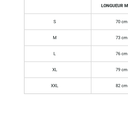
LONGUEUR M
S
70 cm
M
73 cm
L
76 cm
XL
79 cm
XXL
82 cm