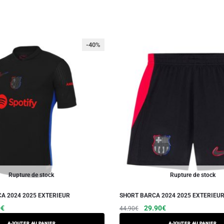
-40%
Rupture de stock
Rupture de stock
A 2024 2025 EXTERIEUR
SHORT BARCA 2024 2025 EXTERIEU
Le
Ce
Le
Le
Ce
0
€
29.90
€
44.90
€
prix
prix
prix
produit
produit
AJOUTER AU PANIER
AJOUTER AU PANIER