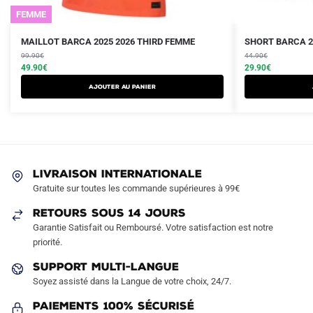
FEMME
Le
Le
Le
Le
Ce
Ce
MAILLOT BARCA 2025 2026 THIRD FEMME
SHORT BARCA 2
prix
prix
prix
prix
produit
99.90
€
produit
44.90
€
initial
actuel
initial
actuel
49.90
€
29.90
€
a
a
était :
est :
était :
est :
AJOUTER AU PANIER
plusieurs
plusieurs
99.90€.
49.90€.
44.90€.
29.90€.
variations.
variations.
Les
Les
options
options
peuvent
peuvent
LIVRAISON INTERNATIONALE
être
être
Gratuite sur toutes les commande supérieures à 99€
choisies
choisies
sur
sur
RETOURS SOUS 14 JOURS
la
la
Garantie Satisfait ou Remboursé. Votre satisfaction est notre
page
page
priorité.
du
du
SUPPORT MULTI-LANGUE
produit
produit
Soyez assisté dans la Langue de votre choix, 24/7.
Paiements 100% Sécurisé