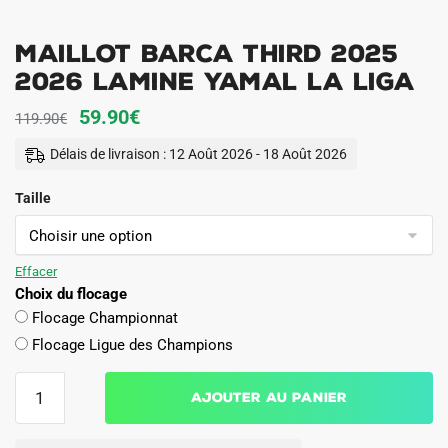
Maillot Barca Third 2025
2026 Lamine Yamal La Liga
Le
Le
59.90
€
119.90
€
prix
prix
Délais de livraison : 12 Août 2026 - 18 Août 2026
initial
actuel
Taille
était :
est :
119.90€.
59.90€.
Effacer
Choix du flocage
Flocage Championnat
Flocage Ligue des Champions
quantité
Ajouter au panier
de
Maillot