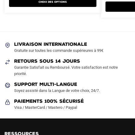
Choix des options
plusieurs
plusieurs
44.90€.
29.90€.
74.90€.
42.90€.
variations.
variations.
Les
Les
options
options
peuvent
peuvent
être
être
LIVRAISON INTERNATIONALE
choisies
choisies
Gratuite sur toutes les commande supérieures à 99€
sur
sur
RETOURS SOUS 14 JOURS
la
la
Garantie Satisfait ou Remboursé. Votre satisfaction est notre
page
page
priorité.
du
du
produit
produit
SUPPORT MULTI-LANGUE
Soyez assisté dans la Langue de votre choix, 24/7.
Paiements 100% Sécurisé
Visa / MasterCard / Mastero / Paypal
RESSOURCES