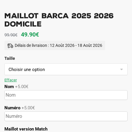
Maillot Barca 2025 2026
Domicile
Le
Le
49.90
€
99.90
€
prix
prix
Délais de livraison : 12 Août 2026 - 18 Août 2026
initial
actuel
Taille
était :
est :
99.90€.
49.90€.
Effacer
Nom
+5.00€
Numéro
+5.00€
Maillot version Match