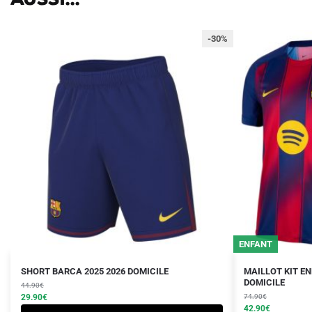
-30%
ENFANT
Le
Le
Le
Le
Ce
Ce
SHORT BARCA 2025 2026 DOMICILE
MAILLOT KIT EN
prix
prix
prix
prix
DOMICILE
produit
44.90
€
produit
initial
actuel
initial
actuel
29.90
€
74.90
€
a
a
était :
est :
était :
est :
42.90
€