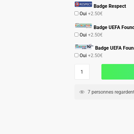
Badge Respect
Oui
+2.50€
Badge UEFA Found
Oui
+2.50€
Badge UEFA Found
Oui
+2.50€
quantité
de
Maillot
Barca
7 personnes regardent
Kit
Enfant
Domicile
2026
2027