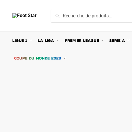
Skip
Skip
to
to
Recherche
Recherche
navigation
content
pour :
LIGUE 1
LA LIGA
PREMIER LEAGUE
SERIE A
COUPE DU MONDE 2026