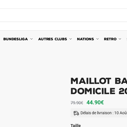
BUNDESLIGA
AUTRES CLUBS
NATIONS
RETRO
Maillot B
Domicile 2
Le
Le
44.90
€
79.90
€
prix
prix
Délais de livraison : 10 Ao
initial
actuel
était :
est :
Taille