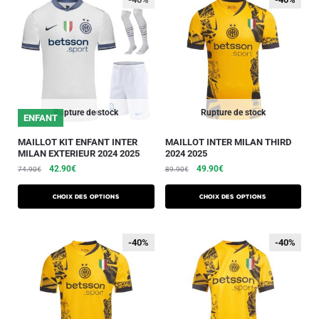
Rupture de stock
Rupture de stock
ENFANT
MAILLOT KIT ENFANT INTER
MAILLOT INTER MILAN THIRD
MILAN EXTERIEUR 2024 2025
2024 2025
42.90
€
49.90
€
74.90
€
89.90
€
Choix des options
Choix des options
-40%
-40%
-40%
-40%