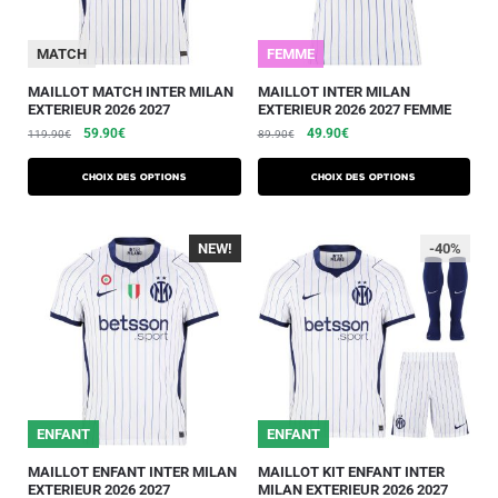
MATCH
FEMME
MAILLOT MATCH INTER MILAN
MAILLOT INTER MILAN
EXTERIEUR 2026 2027
EXTERIEUR 2026 2027 FEMME
59.90
€
49.90
€
119.90
€
89.90
€
Choix des options
Choix des options
NEW!
-40%
-40%
ENFANT
ENFANT
MAILLOT ENFANT INTER MILAN
MAILLOT KIT ENFANT INTER
EXTERIEUR 2026 2027
MILAN EXTERIEUR 2026 2027