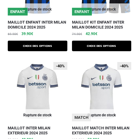
Rupture de stock
Rupture de stock
ENFANT
ENFANT
MAILLOT ENFANT INTER MILAN
MAILLOT KIT ENFANT INTER
DOMICILE 2024 2025
MILAN DOMICILE 2024 2025
39.90
€
42.90
€
69.90
€
74.90
€
Choix des options
Choix des options
-40%
-40%
-40%
-40%
Rupture de stock
Rupture de stock
MATCH
MAILLOT INTER MILAN
MAILLOT MATCH INTER MILAN
EXTERIEUR 2024 2025
EXTERIEUR 2024 2025