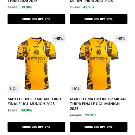
THIRD 2024 2025
MILAN THIRD 2024 2025
39.90
€
42.90
€
69.90
€
74.90
€
Choix des options
Choix des options
-40%
-40%
-40%
UCL
UCL
MAILLOT INTER MILAN THIRD
MAILLOT MATCH INTER MILAN
FINALE UCL MUNICH 2025
THIRD FINALE UCL MUNICH
2025
49.90
€
89.90
€
59.90
€
119.90
€
Choix des options
Choix des options