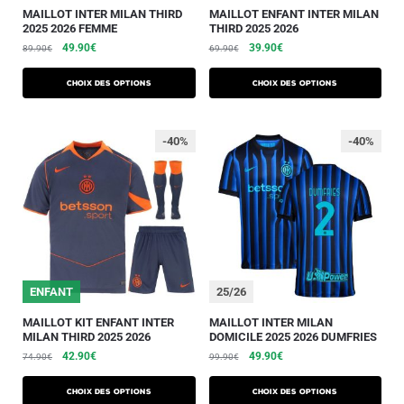
MAILLOT INTER MILAN THIRD
MAILLOT ENFANT INTER MILAN
2025 2026 FEMME
THIRD 2025 2026
49.90
€
39.90
€
89.90
€
69.90
€
Choix des options
Choix des options
-40%
-40%
ENFANT
25/26
MAILLOT KIT ENFANT INTER
MAILLOT INTER MILAN
MILAN THIRD 2025 2026
DOMICILE 2025 2026 DUMFRIES
42.90
€
49.90
€
74.90
€
99.90
€
Choix des options
Choix des options