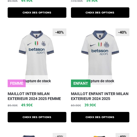
49.90
€
59.90
€
89.90
€
119.90
€
Choix des options
Choix des options
-40%
-40%
-40%
-40%
Rupture de stock
Rupture de stock
FEMME
ENFANT
MAILLOT INTER MILAN
MAILLOT ENFANT INTER MILAN
EXTERIEUR 2024 2025 FEMME
EXTERIEUR 2024 2025
49.90
€
39.90
€
89.90
€
69.90
€
Choix des options
Choix des options
-40%
-40%
-40%