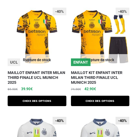
-40%
-40%
Rupture de stock
Rupture de stock
UCL
ENFANT
MAILLOT ENFANT INTER MILAN
MAILLOT KIT ENFANT INTER
THIRD FINALE UCL MUNICH
MILAN THIRD FINALE UCL
2025
MUNICH 2025
39.90
€
42.90
€
69.90
€
74.90
€
Choix des options
Choix des options
-40%
-40%
-40%
-40%