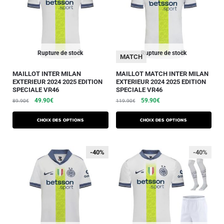
Rupture de stock
Rupture de stock
MATCH
MAILLOT INTER MILAN
MAILLOT MATCH INTER MILAN
EXTERIEUR 2024 2025 EDITION
EXTERIEUR 2024 2025 EDITION
SPECIALE VR46
SPECIALE VR46
49.90
€
59.90
€
89.90
€
119.90
€
Choix des options
Choix des options
-40%
-40%
-40%