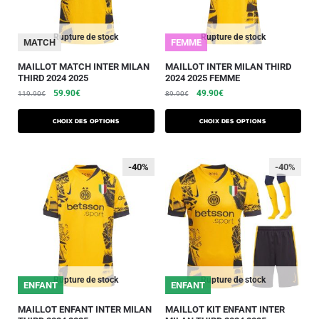
Rupture de stock
Rupture de stock
MATCH
FEMME
MAILLOT MATCH INTER MILAN
MAILLOT INTER MILAN THIRD
THIRD 2024 2025
2024 2025 FEMME
59.90
€
49.90
€
119.90
€
89.90
€
Choix des options
Choix des options
-40%
-40%
-40%
Rupture de stock
Rupture de stock
ENFANT
ENFANT
MAILLOT ENFANT INTER MILAN
MAILLOT KIT ENFANT INTER