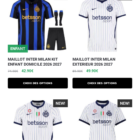
ENFANT
MAILLOT INTER MILAN KIT
MAILLOT INTER MILAN
ENFANT DOMICILE 2026 2027
EXTERIEUR 2026 2027
42.90
€
49.90
€
74.90
€
89.90
€
Choix des options
Choix des options
NEW!
-40%
NEW!
-40%