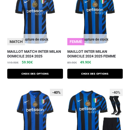
Rupture de stock
Rupture de stock
MATCH
FEMME
MAILLOT MATCH INTER MILAN
MAILLOT INTER MILAN
DOMICILE 2024 2025
DOMICILE 2024 2025 FEMME
59.90
€
49.90
€
119.90
€
89.90
€
Choix des options
Choix des options
-40%
-40%
-40%