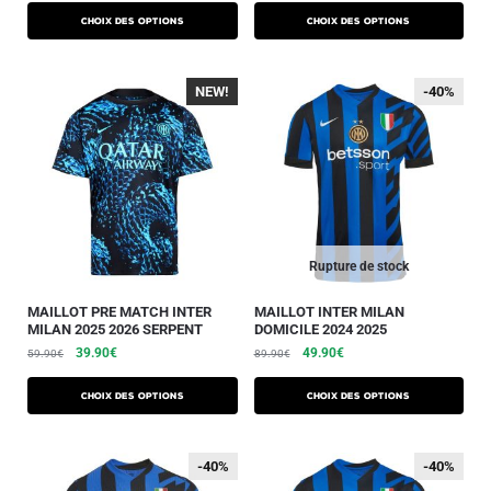
Choix des options
Choix des options
NEW!
-40%
-40%
-40%
Rupture de stock
MAILLOT PRE MATCH INTER
MAILLOT INTER MILAN
MILAN 2025 2026 SERPENT
DOMICILE 2024 2025
39.90
€
49.90
€
59.90
€
89.90
€
Choix des options
Choix des options
-40%
-40%
-40%
-40%