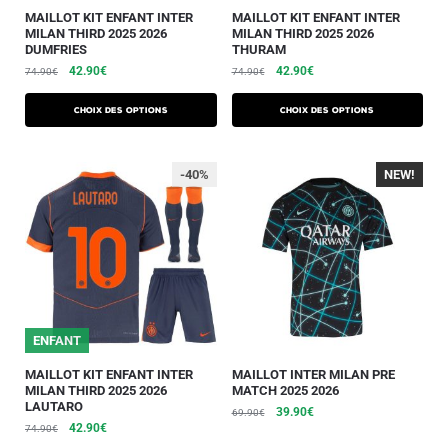
MAILLOT KIT ENFANT INTER
MAILLOT KIT ENFANT INTER
MILAN THIRD 2025 2026
MILAN THIRD 2025 2026
DUMFRIES
THURAM
42.90
€
42.90
€
74.90
€
74.90
€
Choix des options
Choix des options
-40%
NEW!
-40%
ENFANT
MAILLOT KIT ENFANT INTER
MAILLOT INTER MILAN PRE
MILAN THIRD 2025 2026
MATCH 2025 2026
LAUTARO
39.90
€
69.90
€
42.90
€
74.90
€