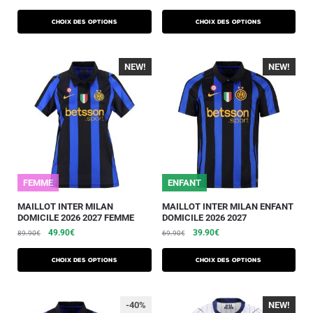
Choix des options
Choix des options
NEW!
-40%
NEW!
-40%
FEMME
ENFANT
MAILLOT INTER MILAN
MAILLOT INTER MILAN ENFANT
DOMICILE 2026 2027 FEMME
DOMICILE 2026 2027
49.90
€
39.90
€
89.90
€
69.90
€
Choix des options
Choix des options
-40%
NEW!
-40%