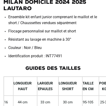
Milan Domicile 2024 2025
Lautaro
Ensemble kit enfant junior comprenant le maillot et le
short / Chaussettes vendues séparément
Flocage personnalisé sur maillot et short
Résistant au lavage en machine à 30°
Couleur : Noir / Bleu
Identification produit : INT77491
GUIDES DES TAILLES
LONGUEUR
LARGEUR
LONGUEUR
TAILLE
POI
HAUT
EPAULES
SHORT
EN CM
K
16
44 cm
33 cm
30 cm
95-105
25-