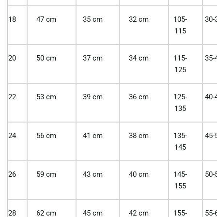
18
47 cm
35 cm
32 cm
105-
30-
115
20
50 cm
37 cm
34 cm
115-
35-
125
22
53 cm
39 cm
36 cm
125-
40-
135
24
56 cm
41 cm
38 cm
135-
45-
145
26
59 cm
43 cm
40 cm
145-
50-
155
28
62 cm
45 cm
42 cm
155-
55-