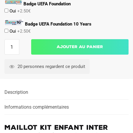
Badge UEFA Foundation
Oui
+2.50€
Badge UEFA Foundation 10 Years
Oui
+2.50€
quantité
Ajouter au panier
de
Maillot
Kit
20 personnes regardent ce produit
Enfant
Inter
Milan
Description
Domicile
2024
2025
Informations complémentaires
Lautaro
Maillot Kit Enfant Inter