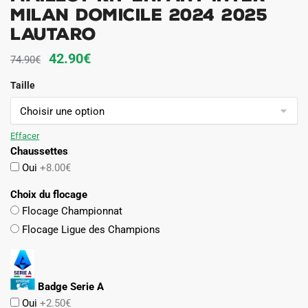
Milan Domicile 2024 2025
Lautaro
Le
Le
42.90
€
74.90
€
prix
prix
Taille
initial
actuel
était :
est :
74.90€.
42.90€.
Effacer
Chaussettes
Oui
+8.00€
Choix du flocage
Flocage Championnat
Flocage Ligue des Champions
Badge Serie A
Oui
+2.50€