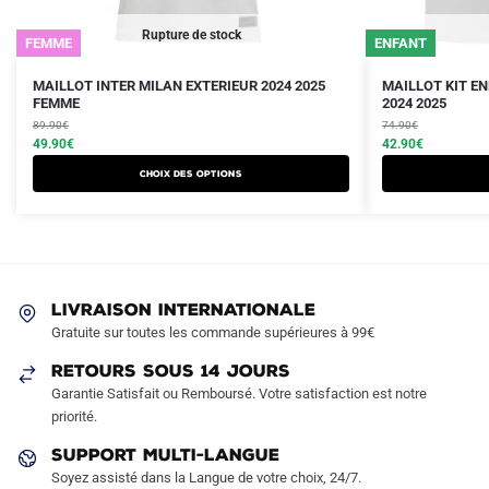
Rupture de stock
FEMME
ENFANT
Le
Le
Le
Le
Ce
Ce
MAILLOT INTER MILAN EXTERIEUR 2024 2025
MAILLOT KIT EN
prix
prix
FEMME
prix
prix
2024 2025
produit
produit
initial
actuel
initial
actuel
89.90
€
74.90
€
a
a
était :
est :
49.90
€
était :
est :
42.90
€
plusieurs
plusieurs
89.90€.
49.90€.
74.90€.
42.90€.
Choix des options
variations.
variations.
Les
Les
options
options
peuvent
peuvent
être
être
LIVRAISON INTERNATIONALE
choisies
choisies
Gratuite sur toutes les commande supérieures à 99€
sur
sur
RETOURS SOUS 14 JOURS
la
la
Garantie Satisfait ou Remboursé. Votre satisfaction est notre
page
page
priorité.
du
du
produit
produit
SUPPORT MULTI-LANGUE
Soyez assisté dans la Langue de votre choix, 24/7.