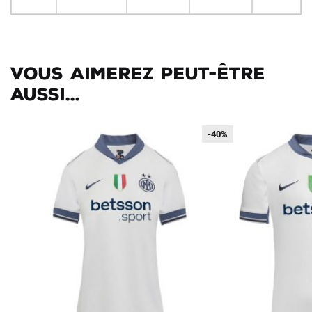
Vous aimerez peut-être
aussi...
-40%
-40%