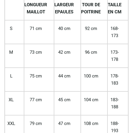
LONGUEUR
LARGEUR
TOUR DE
TAILLE
MAILLOT
EPAULES
POITRINE
EN CM
S
71 cm
40 cm
92 cm
168-
173
M
73 cm
42 cm
96 cm
173-
178
L
75 cm
44 cm
100 cm
178-
183
XL
77 cm
45 cm
104 cm
183-
188
XXL
79 cm
47 cm
108 cm
188-
193