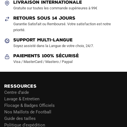
LIVRAISON INTERNATIONALE
choisies
choisies
Gratuite sur toutes les commande supérieures à 99€
sur
sur
RETOURS SOUS 14 JOURS
la
la
Garantie Satisfait ou Remboursé. Votre satisfaction est notre
page
page
priorité.
du
du
produit
produit
SUPPORT MULTI-LANGUE
Soyez assisté dans la Langue de votre choix, 24/7.
Paiements 100% Sécurisé
Visa / MasterCard / Mastero / Paypal
RESSOURCES
Centre d’aide
Lavage & Entretien
Flocage & Badges Officiels
Nos Maillots de Football
Guide des tailles
Politique d’expédition