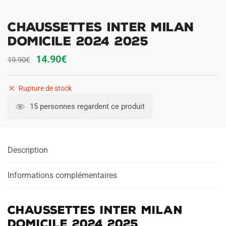
Chaussettes Inter Milan
Domicile 2024 2025
Le
Le
14.90
€
19.90
€
prix
prix
initial
actuel
Rupture de stock
était :
est :
15 personnes regardent ce produit
19.90€.
14.90€.
Description
Informations complémentaires
Chaussettes Inter Milan
Domicile 2024 2025