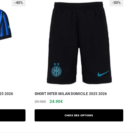
-40%
-30%
25 2026
SHORT INTER MILAN DOMICILE 2025 2026
Le
Le
Ce
24.90
€
39.90
€
prix
prix
produit
initial
actuel
a
Choix des options
était :
est :
plusieurs
39.90€.
24.90€.
variations.