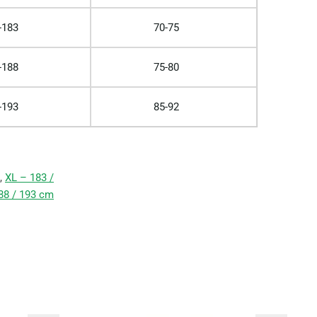
-183
70-75
-188
75-80
-193
85-92
,
XL – 183 /
88 / 193 cm