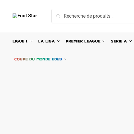
Skip
Skip
to
to
Recherche
Recherche
navigation
content
pour :
LIGUE 1
LA LIGA
PREMIER LEAGUE
SERIE A
COUPE DU MONDE 2026