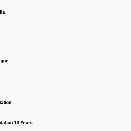
lia
ague
ation
ation 10 Years