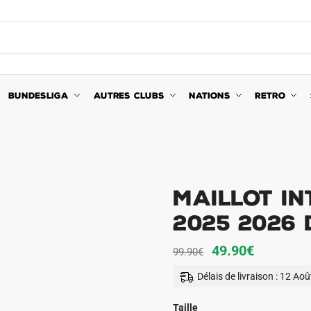
BUNDESLIGA
AUTRES CLUBS
NATIONS
RETRO
Maillot In
2025 2026 
Le
Le
49.90
€
99.90
€
prix
prix
Délais de livraison : 12 Ao
initial
actuel
était :
est :
Taille