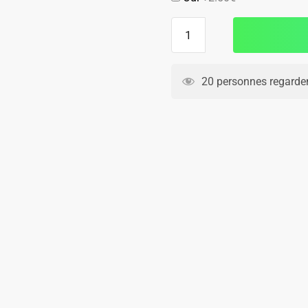
quantité
de
Maillot
Inter
20 personnes regarden
Milan
Domicile
2025
2026
Dumfries