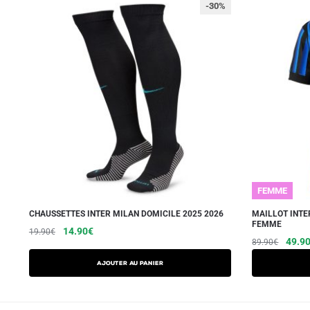
-30%
FEMME
CHAUSSETTES INTER MILAN DOMICILE 2025 2026
MAILLOT INTE
FEMME
Le
Le
14.90
€
19.90
€
Le
49.9
89.90
€
prix
prix
prix
initial
actuel
Ajouter au panier
initial
était :
est :
était :
19.90€.
14.90€.
89.90