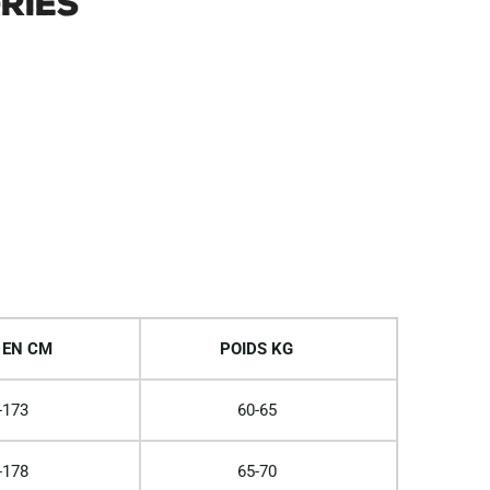
ries
 EN CM
POIDS KG
-173
60-65
-178
65-70