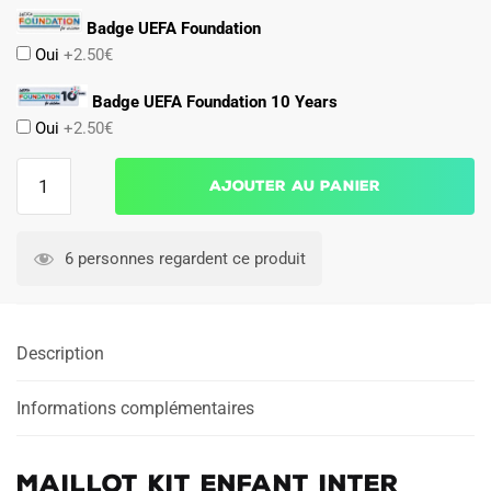
Badge UEFA Foundation
Oui
+2.50€
Badge UEFA Foundation 10 Years
Oui
+2.50€
quantité
Ajouter au panier
de
Maillot
Kit
6 personnes regardent ce produit
Enfant
Inter
Milan
Description
Exterieur
2025
2026
Informations complémentaires
Lautaro
Maillot Kit Enfant Inter