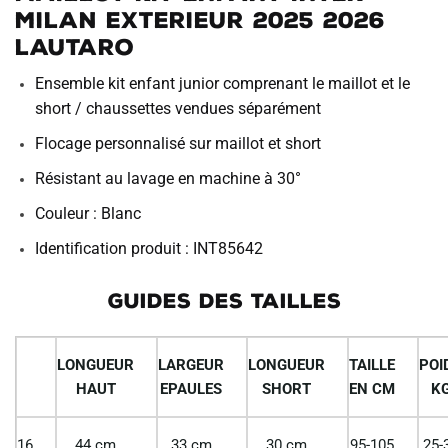
Milan Exterieur 2025 2026
Lautaro
Ensemble kit enfant junior comprenant le maillot et le
short / chaussettes vendues séparément
Flocage personnalisé sur maillot et short
Résistant au lavage en machine à 30°
Couleur : Blanc
Identification produit : INT85642
GUIDES DES TAILLES
LONGUEUR
LARGEUR
LONGUEUR
TAILLE
POI
HAUT
EPAULES
SHORT
EN CM
K
16
44 cm
33 cm
30 cm
95-105
25-