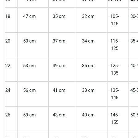
18
47 cm
35 cm
32 cm
105-
30-
115
20
50 cm
37 cm
34 cm
115-
35-
125
22
53 cm
39 cm
36 cm
125-
40-
135
24
56 cm
41 cm
38 cm
135-
45-
145
26
59 cm
43 cm
40 cm
145-
50-
155