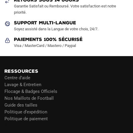
la
la
Garantie Satisfait ou Remboursé. Votre satisfaction est notre
page
page
priorité.
du
du
produit
produit
SUPPORT MULTI-LANGUE
Soyez assisté dans la Langue de votre choix, 24/7.
Paiements 100% Sécurisé
Visa / MasterCard / Mastero / Paypal
RESSOURCES
Centre d’aide
Lavage & Entretien
Flocage & Badges Officiels
Nos Maillots de Football
Guide des tailles
Politique d’expédition
Politique de paiement
Blog