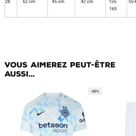
28
62 cm
45 cm
42 cm
155-
55-
165
Vous aimerez peut-être
aussi...
-40%