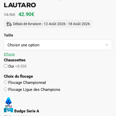
Lautaro
Le
Le
42.90
€
74.90
€
prix
prix
Délais de livraison : 12 Août 2026 - 18 Août 2026
initial
actuel
Taille
était :
est :
74.90€.
42.90€.
Effacer
Chaussettes
Oui
+8.00€
Choix du flocage
Flocage Championnat
Flocage Ligue des Champions
Badge Serie A