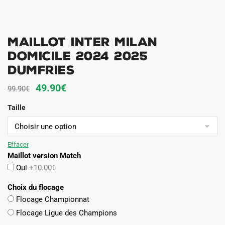
Maillot Inter Milan
Domicile 2024 2025
Dumfries
Le
Le
49.90
€
99.90
€
prix
prix
Taille
initial
actuel
était :
est :
99.90€.
49.90€.
Effacer
Maillot version Match
Oui
+10.00€
Choix du flocage
Flocage Championnat
Flocage Ligue des Champions