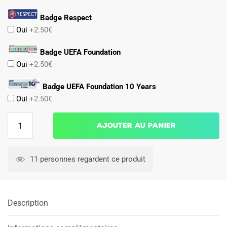
Badge Respect
Oui
+2.50€
Badge UEFA Foundation
Oui
+2.50€
Badge UEFA Foundation 10 Years
Oui
+2.50€
quantité
Ajouter au panier
de
Maillot
Inter
11 personnes regardent ce produit
Milan
Domicile
2024
Description
2025
Dumfries