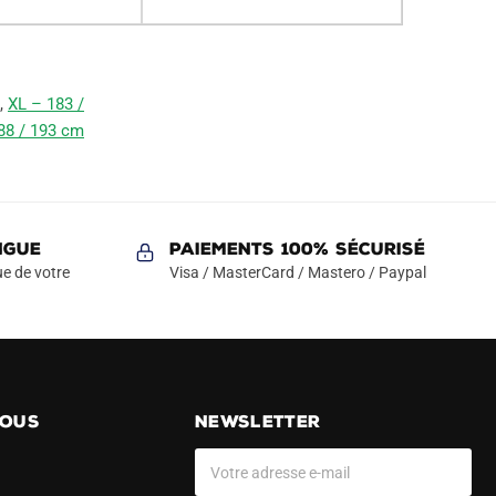
,
XL – 183 /
88 / 193 cm
NGUE
Paiements 100% Sécurisé
e de votre
Visa / MasterCard / Mastero / Paypal
NOUS
NEWSLETTER