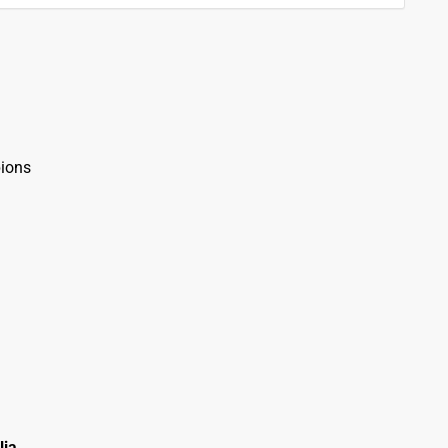
ions
lia