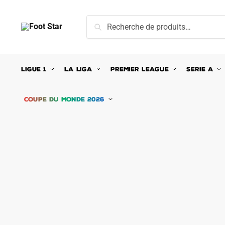
Skip
Skip
to
to
Recherche
Recherche
navigation
content
pour :
LIGUE 1
LA LIGA
PREMIER LEAGUE
SERIE A
COUPE DU MONDE 2026