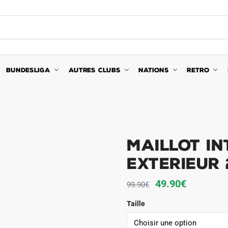
BUNDESLIGA
AUTRES CLUBS
NATIONS
RETRO
Maillot In
Exterieur
Le
Le
49.90
€
99.90
€
prix
prix
Taille
initial
actuel
était :
est :