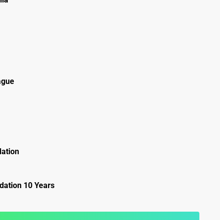
ague
ation
ation 10 Years