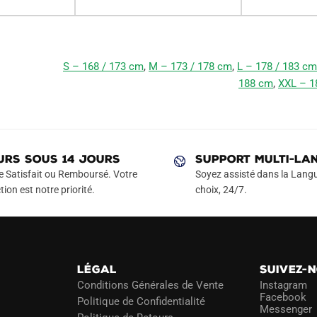
S – 168 / 173 cm
,
M – 173 / 178 cm
,
L – 178 / 183 cm
188 cm
,
XXL – 1
URS SOUS 14 JOURS
SUPPORT MULTI-LA
e Satisfait ou Remboursé. Votre
Soyez assisté dans la Langu
tion est notre priorité.
choix, 24/7.
LÉGAL
SUIVEZ-
Conditions Générales de Vente
Instagram
Facebook
Politique de Confidentialité
Messenger