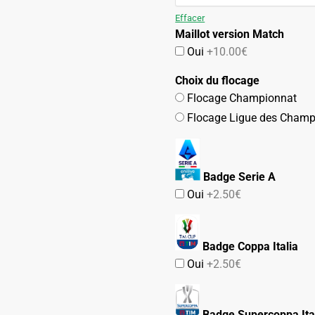
99.90€.
49.90€.
Effacer
Maillot version Match
Oui
+10.00€
Choix du flocage
Flocage Championnat
Flocage Ligue des Champ
Badge Serie A
Oui
+2.50€
Badge Coppa Italia
Oui
+2.50€
Badge Supercoppa Ita