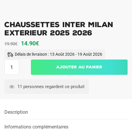
Chaussettes Inter Milan
Exterieur 2025 2026
Le
Le
14.90
€
19.90
€
prix
prix
Délais de livraison : 13 Août 2026 - 19 Août 2026
initial
actuel
quantité
Ajouter au panier
était :
est :
de
19.90€.
14.90€.
Chaussettes
Inter
11 personnes regardent ce produit
Milan
Exterieur
2025
Description
2026
Informations complémentaires