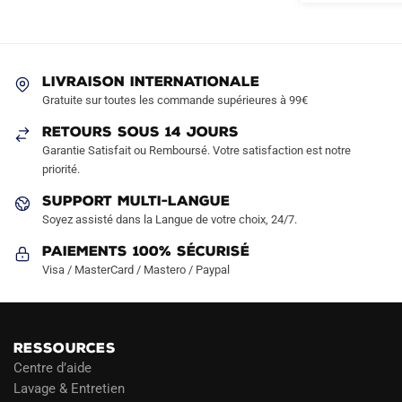
Les
Les
options
options
peuvent
peuvent
être
être
LIVRAISON INTERNATIONALE
choisies
choisies
Gratuite sur toutes les commande supérieures à 99€
sur
sur
RETOURS SOUS 14 JOURS
la
la
Garantie Satisfait ou Remboursé. Votre satisfaction est notre
page
page
priorité.
du
du
produit
produit
SUPPORT MULTI-LANGUE
Soyez assisté dans la Langue de votre choix, 24/7.
Paiements 100% Sécurisé
Visa / MasterCard / Mastero / Paypal
RESSOURCES
Centre d’aide
Lavage & Entretien