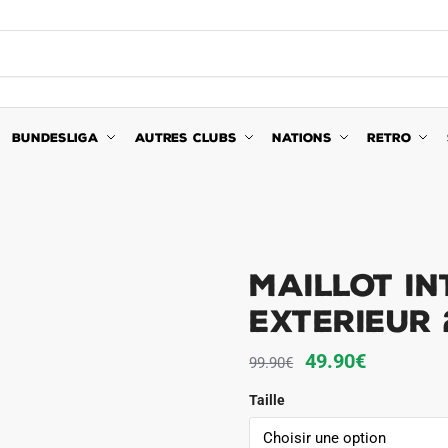
BUNDESLIGA
AUTRES CLUBS
NATIONS
RETRO
Maillot In
Exterieur
Le
Le
49.90
€
99.90
€
prix
prix
Taille
initial
actuel
était :
est :