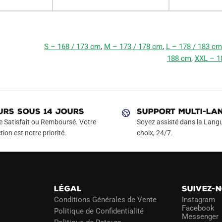
S – 168 / 173 cm
,
M – 173 / 178 cm
,
L – 178 / 183 cm
188 cm
,
XXL – 1
URS SOUS 14 JOURS
SUPPORT MULTI-LA
e Satisfait ou Remboursé. Votre
Soyez assisté dans la Langu
tion est notre priorité.
choix, 24/7.
LÉGAL
SUIVEZ-
Conditions Générales de Vente
Instagram
Facebook
Politique de Confidentialité
Messenger