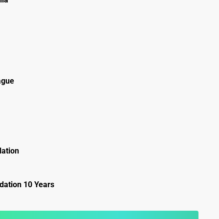
ague
ation
ation 10 Years