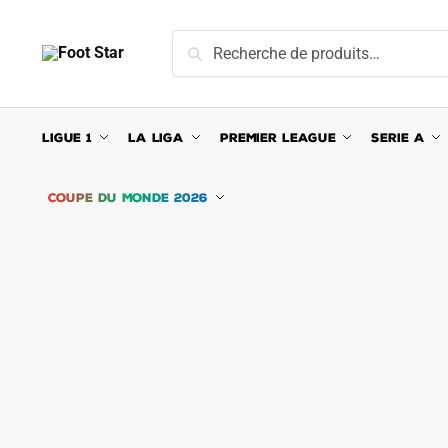
Skip
Skip
to
to
Recherche
Recherche
navigation
content
pour :
LIGUE 1
LA LIGA
PREMIER LEAGUE
SERIE A
COUPE DU MONDE 2026