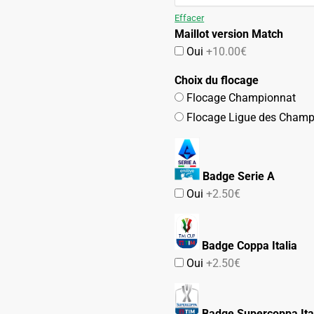
99.90€.
49.90€.
Effacer
Maillot version Match
Oui
+10.00€
Choix du flocage
Flocage Championnat
Flocage Ligue des Champ
Badge Serie A
Oui
+2.50€
Badge Coppa Italia
Oui
+2.50€
Badge Supercoppa Ita