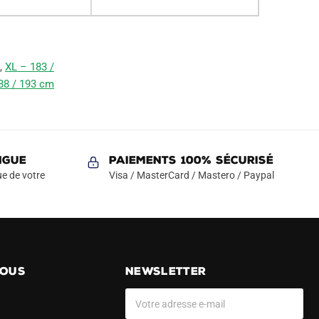
,
XL – 183 /
88 / 193 cm
NGUE
Paiements 100% Sécurisé
e de votre
Visa / MasterCard / Mastero / Paypal
NOUS
NEWSLETTER