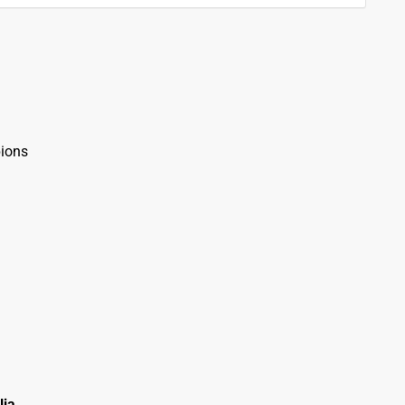
ions
lia