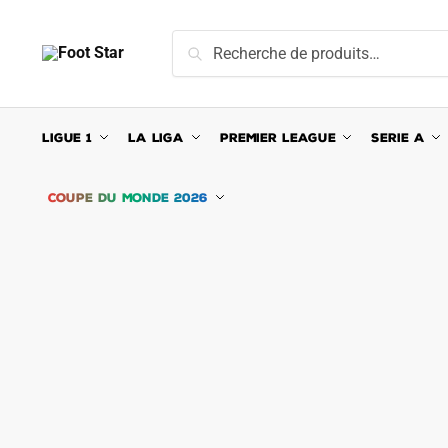
Skip
Skip
to
to
Recherche
Recherche
navigation
content
pour :
LIGUE 1
LA LIGA
PREMIER LEAGUE
SERIE A
COUPE DU MONDE 2026