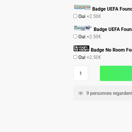
Badge UEFA Found
Oui
+2.50€
Badge UEFA Found
Oui
+2.50€
Badge No Room Fo
Oui
+2.50€
quantité
de
Maillot
Manchester
9 personnes regardent
City
Domicile
2025
2026
Foden