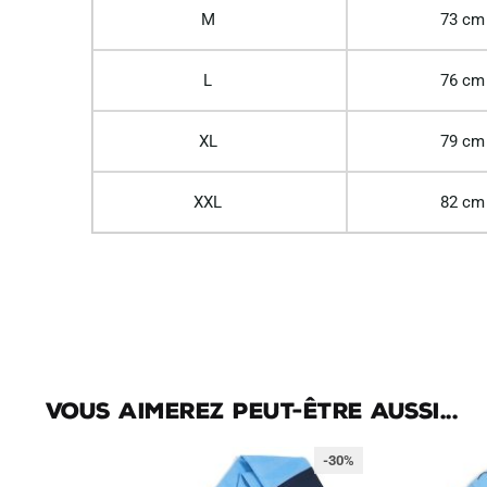
M
73 cm
L
76 cm
XL
79 cm
XXL
82 cm
Vous aimerez peut-être aussi...
-30%