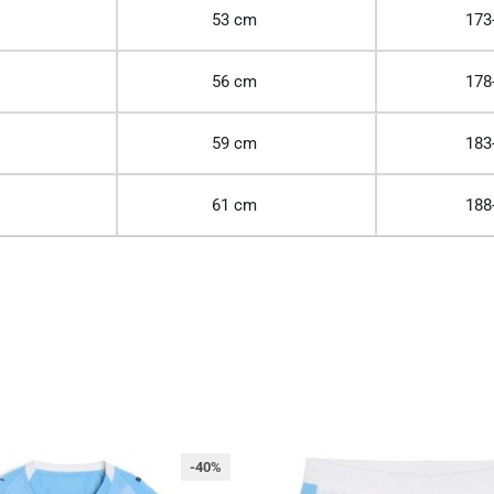
53 cm
173
56 cm
178
59 cm
183
61 cm
188
-40%