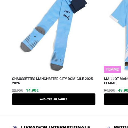
FEMME
CHAUSSETTES MANCHESTER CITY DOMICILE 2025
MAILLOT MANC
2026
FEMME
Le
Le
Le
14.90
€
49.9
22.90
€
94.90
€
prix
prix
prix
Ajouter au panier
initial
actuel
initial
était :
est :
était :
22.90€.
14.90€.
94.90
LIVRAISON INTERNATIONALE
RETO