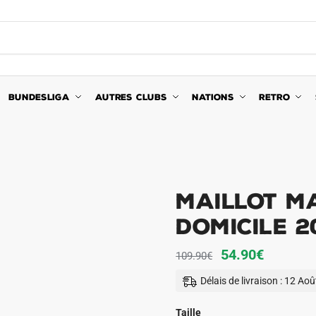
BUNDESLIGA
AUTRES CLUBS
NATIONS
RETRO
Maillot M
Domicile 2
Le
Le
54.90
€
109.90
€
prix
prix
Délais de livraison : 12 Ao
initial
actuel
était :
est :
Taille