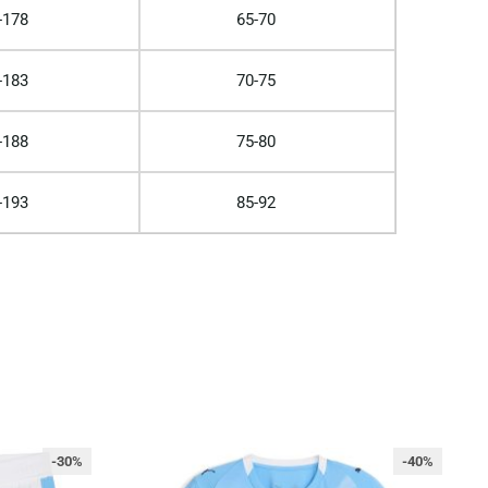
-178
65-70
-183
70-75
-188
75-80
-193
85-92
-30%
-40%