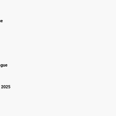
ue
ague
 2025