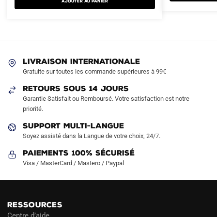
AJOUTER AU PANIER
variations.
variations.
Les
Les
options
options
peuvent
peuvent
être
être
LIVRAISON INTERNATIONALE
choisies
choisies
Gratuite sur toutes les commande supérieures à 99€
sur
sur
RETOURS SOUS 14 JOURS
la
la
Garantie Satisfait ou Remboursé. Votre satisfaction est notre
page
page
priorité.
du
du
produit
produit
SUPPORT MULTI-LANGUE
Soyez assisté dans la Langue de votre choix, 24/7.
Paiements 100% Sécurisé
Visa / MasterCard / Mastero / Paypal
RESSOURCES
Centre d’aide