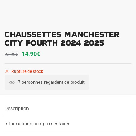
Chaussettes Manchester
City Fourth 2024 2025
Le
Le
14.90
€
22.90
€
prix
prix
initial
actuel
Rupture de stock
était :
est :
7 personnes regardent ce produit
22.90€.
14.90€.
Description
Informations complémentaires