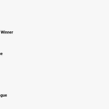
 Winner
ue
ague