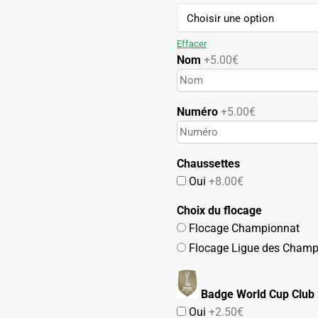
initial
actuel
était :
est :
74.90€.
42.90€.
Effacer
Nom
+5.00€
Numéro
+5.00€
Chaussettes
Oui
+8.00€
Choix du flocage
Flocage Championnat
Flocage Ligue des Champ
Badge World Cup Club
Oui
+2.50€