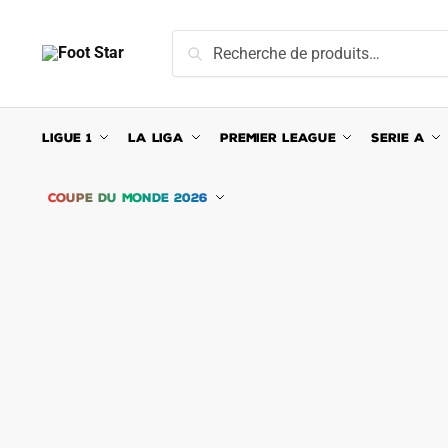
Skip
Skip
to
to
Recherche
Recherche
navigation
content
pour :
LIGUE 1
LA LIGA
PREMIER LEAGUE
SERIE A
COUPE DU MONDE 2026