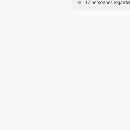
Kit
12 personnes regarden
Enfant
Manchester
City
Domicile
2024
2025