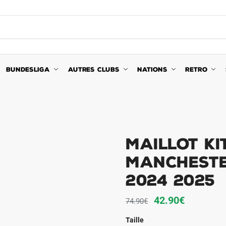
BUNDESLIGA
AUTRES CLUBS
NATIONS
RETRO
Maillot Ki
Mancheste
2024 2025
Le
Le
42.90
€
74.90
€
prix
prix
Taille