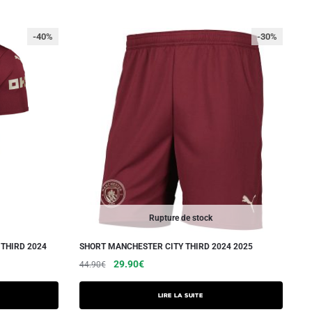
-40%
-30%
Rupture de stock
THIRD 2024
SHORT MANCHESTER CITY THIRD 2024 2025
Le
Le
29.90
€
44.90
€
prix
prix
initial
actuel
Lire la suite
était :
est :