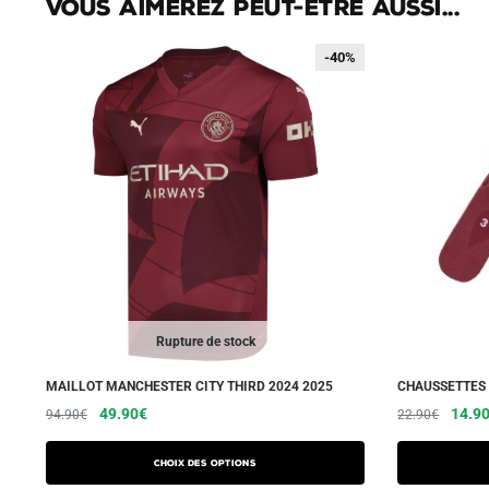
Vous aimerez peut-être aussi...
-40%
-40%
Rupture de stock
MAILLOT MANCHESTER CITY THIRD 2024 2025
CHAUSSETTES 
Le
Le
Ce
Le
49.90
€
14.9
94.90
€
22.90
€
prix
prix
prix
produit
initial
actuel
initial
a
Choix des options
était :
est :
était :