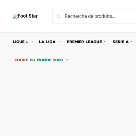
Skip
Skip
to
to
Recherche
Recherche
navigation
content
pour :
LIGUE 1
LA LIGA
PREMIER LEAGUE
SERIE A
COUPE DU MONDE 2026