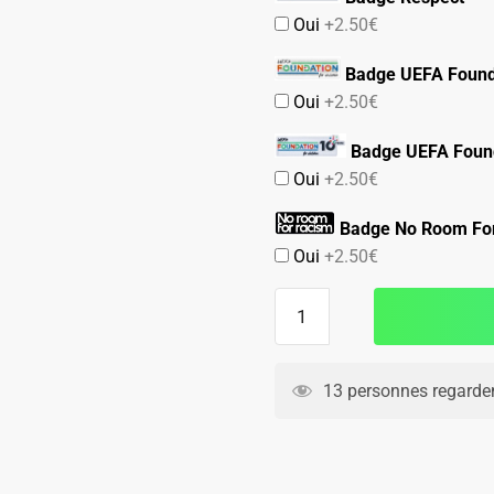
Oui
+2.50€
Badge UEFA Found
Oui
+2.50€
Badge UEFA Found
Oui
+2.50€
Badge No Room Fo
Oui
+2.50€
quantité
de
Maillot
Enfant
13 personnes regarden
Manchester
City
Third
2024