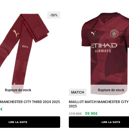
-30%
Rupture de stock
Rupture de stock
MATCH
MANCHESTER CITY THIRD 2024 2025
MAILLOT MATCH MANCHESTER CITY 
2025
Le
0
€
Le
Le
59.90
€
119.90
€
prix
prix
prix
actuel
Lire la suite
Lire la suite
initial
actuel
est :