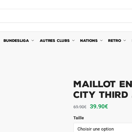
BUNDESLIGA
AUTRES CLUBS
NATIONS
RETRO
Maillot E
City Third
Le
Le
39.90
€
69.90
€
prix
prix
Taille
initial
actuel
était :
est :