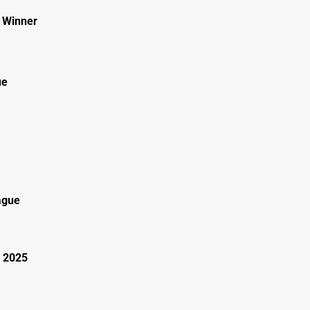
 Winner
ue
ague
 2025