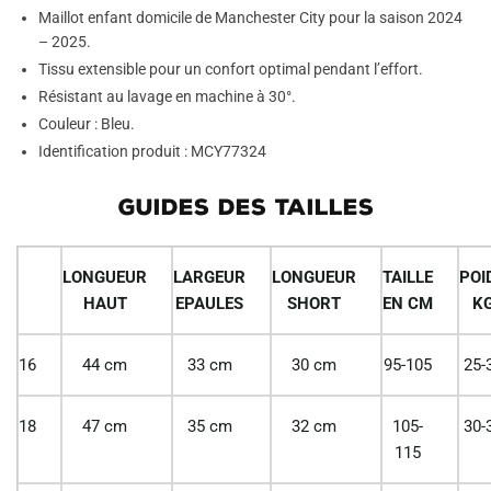
Maillot enfant domicile de Manchester City pour la saison 2024
– 2025.
Tissu extensible pour un confort optimal pendant l’effort.
Résistant au lavage en machine à 30°.
Couleur : Bleu.
Identification produit : MCY77324
GUIDES DES TAILLES
LONGUEUR
LARGEUR
LONGUEUR
TAILLE
POI
HAUT
EPAULES
SHORT
EN CM
K
16
44 cm
33 cm
30 cm
95-105
25-
18
47 cm
35 cm
32 cm
105-
30-
115