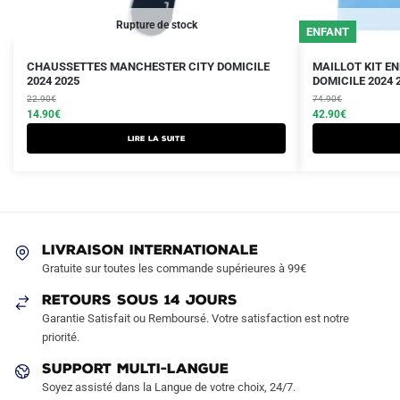
Rupture de stock
ENFANT
Le
Le
Le
Le
Ce
CHAUSSETTES MANCHESTER CITY DOMICILE
MAILLOT KIT E
prix
prix
2024 2025
prix
prix
DOMICILE 2024 
produit
initial
actuel
initial
actuel
22.90
€
74.90
€
a
était :
est :
14.90
€
était :
est :
42.90
€
plusieurs
22.90€.
14.90€.
74.90€.
42.90€.
Lire la suite
variations.
Les
options
peuvent
être
LIVRAISON INTERNATIONALE
choisies
Gratuite sur toutes les commande supérieures à 99€
sur
RETOURS SOUS 14 JOURS
la
Garantie Satisfait ou Remboursé. Votre satisfaction est notre
page
priorité.
du
produit
SUPPORT MULTI-LANGUE
Soyez assisté dans la Langue de votre choix, 24/7.