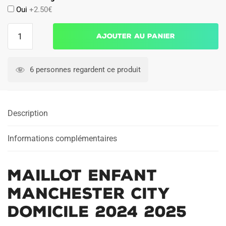
Oui
+2.50€
quantité
Ajouter au panier
de
Maillot
Enfant
6 personnes regardent ce produit
Manchester
City
Domicile
Description
2024
2025
Informations complémentaires
Maillot Enfant
Manchester City
Domicile 2024 2025