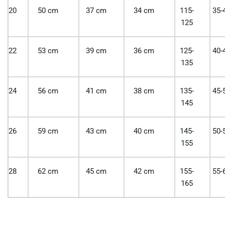
20
50 cm
37 cm
34 cm
115-
35-
125
22
53 cm
39 cm
36 cm
125-
40-
135
24
56 cm
41 cm
38 cm
135-
45-
145
26
59 cm
43 cm
40 cm
145-
50-
155
28
62 cm
45 cm
42 cm
155-
55-
165