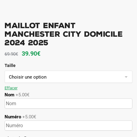
Maillot Enfant
Manchester City Domicile
2024 2025
Le
Le
39.90
€
69.90
€
prix
prix
Taille
initial
actuel
était :
est :
69.90€.
39.90€.
Effacer
Nom
+5.00€
Numéro
+5.00€