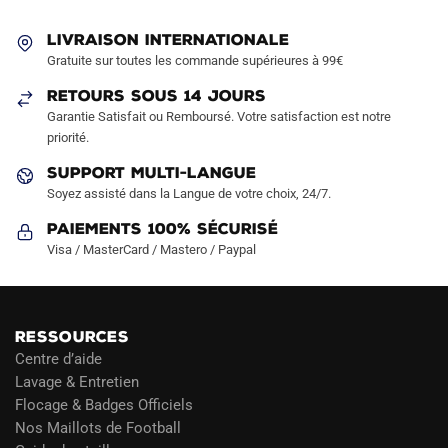
peuvent
peuvent
être
être
LIVRAISON INTERNATIONALE
choisies
choisies
Gratuite sur toutes les commande supérieures à 99€
sur
sur
RETOURS SOUS 14 JOURS
la
la
Garantie Satisfait ou Remboursé. Votre satisfaction est notre
page
page
priorité.
du
du
produit
produit
SUPPORT MULTI-LANGUE
Soyez assisté dans la Langue de votre choix, 24/7.
Paiements 100% Sécurisé
Visa / MasterCard / Mastero / Paypal
RESSOURCES
Centre d’aide
Lavage & Entretien
Flocage & Badges Officiels
Nos Maillots de Football