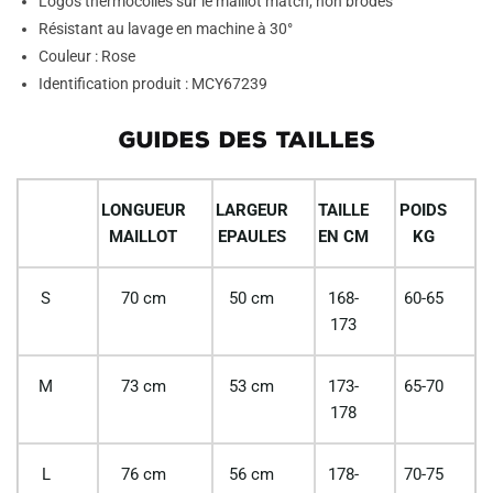
Logos thermocollés sur le maillot match, non brodés
Résistant au lavage en machine à 30°
Couleur : Rose
Identification produit : MCY67239
GUIDES DES TAILLES
LONGUEUR
LARGEUR
TAILLE
POIDS
MAILLOT
EPAULES
EN CM
KG
S
70 cm
50 cm
168-
60-65
173
M
73 cm
53 cm
173-
65-70
178
L
76 cm
56 cm
178-
70-75