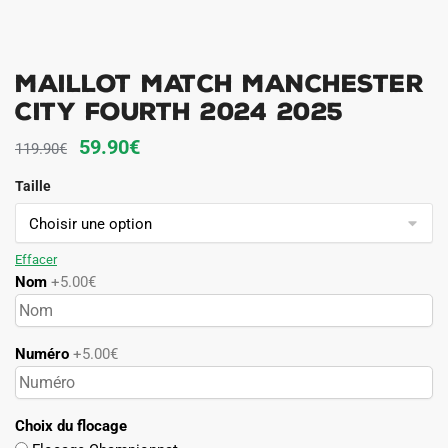
Maillot Match Manchester
City Fourth 2024 2025
Le
Le
59.90
€
119.90
€
prix
prix
Taille
initial
actuel
était :
est :
119.90€.
59.90€.
Effacer
Nom
+5.00€
Numéro
+5.00€
Choix du flocage