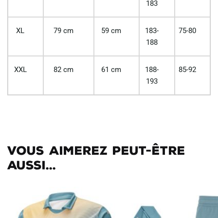
183
XL
79 cm
59 cm
183-
75-80
188
XXL
82 cm
61 cm
188-
85-92
193
Vous aimerez peut-être
aussi...