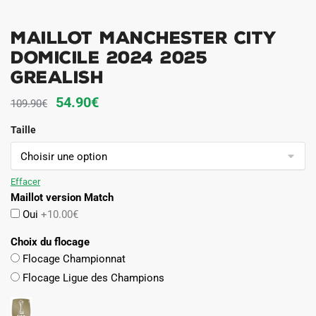
Maillot Manchester City
Domicile 2024 2025
Grealish
Le
Le
54.90
€
109.90
€
prix
prix
Taille
initial
actuel
était :
est :
109.90€.
54.90€.
Effacer
Maillot version Match
Oui
+10.00€
Choix du flocage
Flocage Championnat
Flocage Ligue des Champions