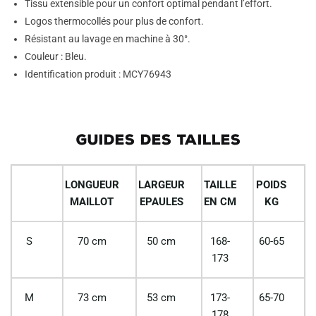
Tissu extensible pour un confort optimal pendant l’effort.
Logos thermocollés pour plus de confort.
Résistant au lavage en machine à 30°.
Couleur : Bleu.
Identification produit : MCY76943
GUIDES DES TAILLES
LONGUEUR
LARGEUR
TAILLE
POIDS
MAILLOT
EPAULES
EN CM
KG
S
70 cm
50 cm
168-
60-65
173
M
73 cm
53 cm
173-
65-70
178