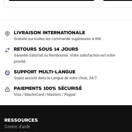
variations.
Les
options
peuvent
être
LIVRAISON INTERNATIONALE
choisies
Gratuite sur toutes les commande supérieures à 99€
sur
RETOURS SOUS 14 JOURS
la
Garantie Satisfait ou Remboursé. Votre satisfaction est notre
page
priorité.
du
produit
SUPPORT MULTI-LANGUE
Soyez assisté dans la Langue de votre choix, 24/7.
Paiements 100% Sécurisé
Visa / MasterCard / Mastero / Paypal
RESSOURCES
Centre d’aide