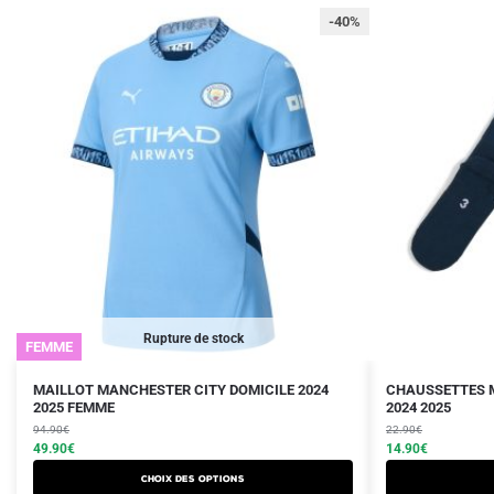
-40%
Rupture de stock
FEMME
Le
Le
Le
Le
Ce
MAILLOT MANCHESTER CITY DOMICILE 2024
CHAUSSETTES 
prix
prix
2025 FEMME
prix
prix
2024 2025
produit
initial
actuel
initial
actuel
94.90
€
22.90
€
a
était :
est :
49.90
€
était :
est :
14.90
€
plusieurs
94.90€.
49.90€.
22.90€.
14.90€.
Choix des options