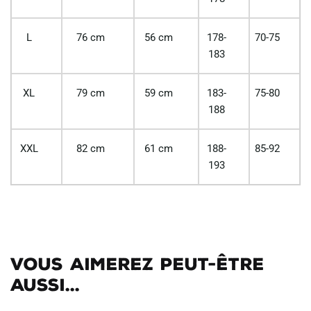
L
76 cm
56 cm
178-
70-75
183
XL
79 cm
59 cm
183-
75-80
188
XXL
82 cm
61 cm
188-
85-92
193
Vous aimerez peut-être
aussi...