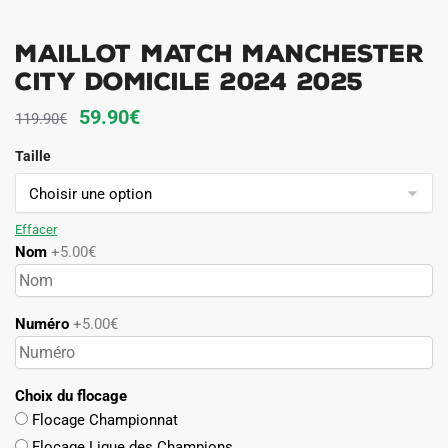
Maillot Match Manchester
City Domicile 2024 2025
Le
Le
59.90
€
119.90
€
prix
prix
Taille
initial
actuel
était :
est :
119.90€.
59.90€.
Effacer
Nom
+5.00€
Numéro
+5.00€
Choix du flocage
Flocage Championnat
Flocage Ligue des Champions