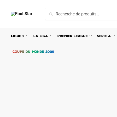
Skip
Skip
to
to
Recherche
Recherche
navigation
content
pour :
LIGUE 1
LA LIGA
PREMIER LEAGUE
SERIE A
COUPE DU MONDE 2026