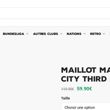
BUNDESLIGA
AUTRES CLUBS
NATIONS
RETRO
Maillot M
City Third
Le
Le
59.90
€
119.90
€
prix
prix
Taille
initial
actuel
était :
est :