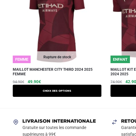
Rupture de stock
FEMME
ENFANT
MAILLOT MANCHESTER CITY THIRD 2024 2025
MAILLOT KIT 
FEMME
2024 2025
Le
Le
Ce
Le
49.90
€
42.9
94.90
€
74.90
€
prix
prix
prix
produit
Choix des options
initial
actuel
initial
a
était :
est :
était :
plusieurs
94.90€.
49.90€.
74.90
variations.
Les
LIVRAISON INTERNATIONALE
RETO
options
Gratuite sur toutes les commande
Garanti
peuvent
supérieures à 99€
satisfac