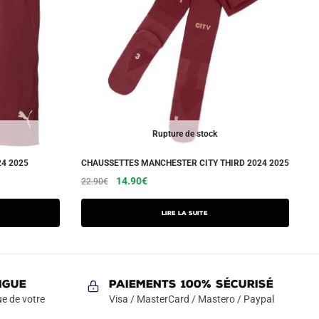
Rupture de stock
4 2025
CHAUSSETTES MANCHESTER CITY THIRD 2024 2025
Le
Le
14.90
€
22.90
€
prix
prix
initial
actuel
Lire la suite
était :
est :
22.90€.
14.90€.
NGUE
Paiements 100% Sécurisé
e de votre
Visa / MasterCard / Mastero / Paypal