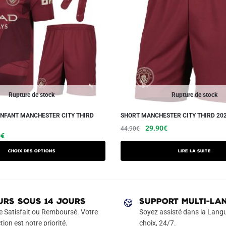
Rupture de stock
Rupture de stock
ENFANT MANCHESTER CITY THIRD
SHORT MANCHESTER CITY THIRD 202
Le
Le
29.90
€
44.90
€
Le
Ce
0
€
prix
prix
prix
produit
initial
actuel
Choix des options
Lire la suite
actuel
a
était :
est :
est :
44.90€.
29.90€.
plusieurs
€.
42.90€.
variations.
Les
URS SOUS 14 JOURS
SUPPORT MULTI-LA
options
e Satisfait ou Remboursé. Votre
Soyez assisté dans la Langu
peuvent
tion est notre priorité.
choix, 24/7.