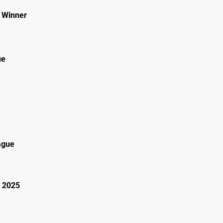
 Winner
ue
ague
 2025