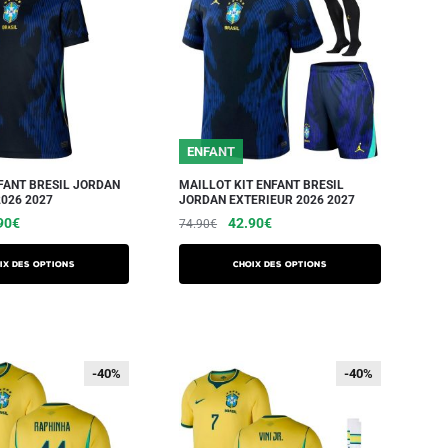
ENFANT
FANT BRESIL JORDAN
MAILLOT KIT ENFANT BRESIL
026 2027
JORDAN EXTERIEUR 2026 2027
90
€
42.90
€
74.90
€
ix des options
Choix des options
-40%
-40%
-40%
-40%