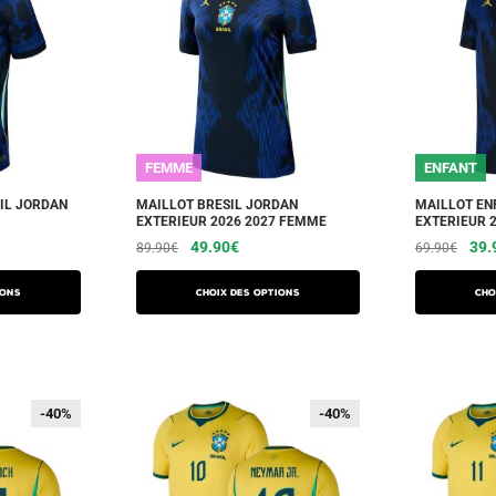
FEMME
ENFANT
IL JORDAN
MAILLOT BRESIL JORDAN
MAILLOT EN
EXTERIEUR 2026 2027 FEMME
EXTERIEUR 2
49.90
€
39.
89.90
€
69.90
€
ions
Choix des options
Cho
-40%
-40%
-40%
-40%