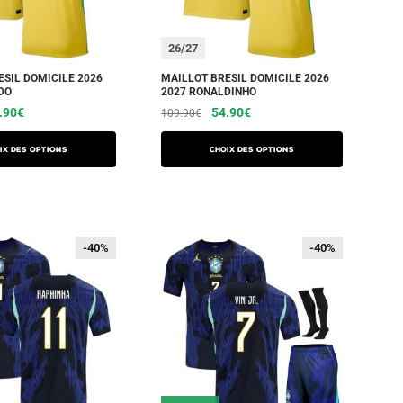
26/27
ESIL DOMICILE 2026
MAILLOT BRESIL DOMICILE 2026
DO
2027 RONALDINHO
.90
€
54.90
€
109.90
€
ix des options
Choix des options
-40%
-40%
-40%
-40%