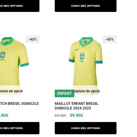
ix des options
Choix des options
-40%
-40%
ture de stock
Rupture de stock
ENFANT
TCH BRESIL DOMICILE
MAILLOT ENFANT BRESIL
DOMICILE 2024 2025
.90
€
39.90
€
69.90
€
ix des options
Choix des options