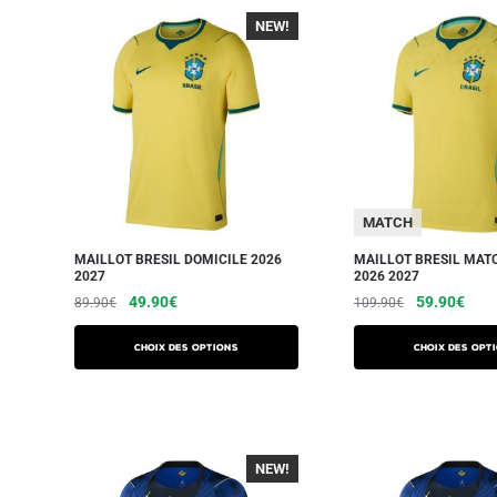
NEW!
-40%
MATCH
MAILLOT BRESIL DOMICILE 2026
MAILLOT BRESIL MAT
2027
2026 2027
49.90
€
59.90
€
89.90
€
109.90
€
Choix des options
Choix des opt
NEW!
-40%