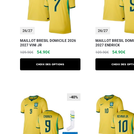
26/27
26/27
MAILLOT BRESIL DOMICILE 2026
MAILLOT BRESIL DOMI
2027 VINI JR
2027 ENDRICK
54.90
€
54.90
€
109.90
€
109.90
€
Choix des options
Choix des opt
-40%
-40%