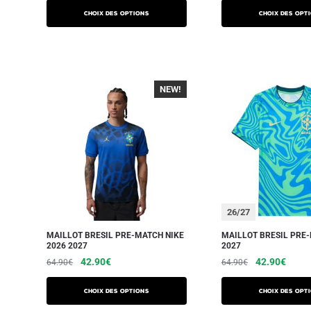
Choix des options
Choix des opt
NEW!
-40%
26/27
MAILLOT BRESIL PRE-MATCH NIKE
MAILLOT BRESIL PRE
2026 2027
2027
42.90
€
42.90
€
64.90
€
64.90
€
Choix des options
Choix des opt