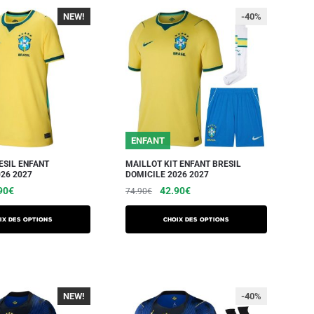
NEW!
-40%
-40%
ENFANT
ESIL ENFANT
MAILLOT KIT ENFANT BRESIL
26 2027
DOMICILE 2026 2027
90
€
42.90
€
74.90
€
ix des options
Choix des options
NEW!
-40%
-40%