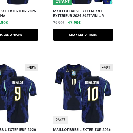
ENFANT
ESIL EXTERIEUR 2026
MAILLOT BRESIL KIT ENFANT
NHA
EXTERIEUR 2026 2027 VINI JR
.90
€
47.90
€
79.90
€
ix des options
Choix des options
-40%
-40%
-40%
-40%
26/27
ESIL EXTERIEUR 2026
MAILLOT BRESIL EXTERIEUR 2026