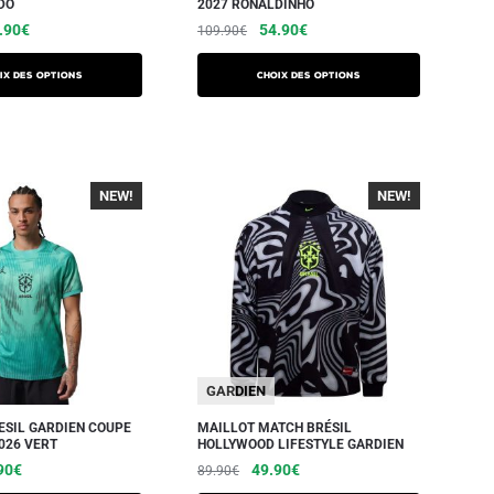
DO
2027 RONALDINHO
.90
€
54.90
€
109.90
€
ix des options
Choix des options
NEW!
-40%
NEW!
-40%
GARDIEN
ESIL GARDIEN COUPE
MAILLOT MATCH BRÉSIL
026 VERT
HOLLYWOOD LIFESTYLE GARDIEN
90
€
49.90
€
89.90
€