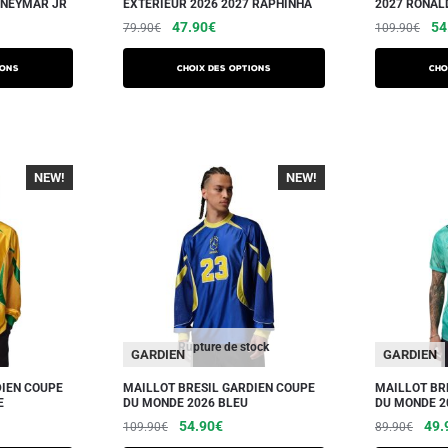
 NEYMAR JR
EXTERIEUR 2026 2027 RAPHINHA
2027 RONAL
47.90
€
54
79.90
€
109.90
€
ions
Choix des options
Cho
NEW!
-40%
NEW!
-40%
Rupture de stock
GARDIEN
GARDIEN
DIEN COUPE
MAILLOT BRESIL GARDIEN COUPE
MAILLOT BR
E
DU MONDE 2026 BLEU
DU MONDE 2
54.90
€
49.
109.90
€
89.90
€