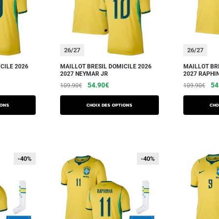
26/27
26/27
CILE 2026
MAILLOT BRESIL DOMICILE 2026
MAILLOT BR
2027 NEYMAR JR
2027 RAPHI
54.90
€
54
109.90
€
109.90
€
ions
Choix des options
Cho
-40%
-40%
-40%
-40%