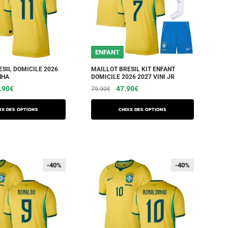
ENFANT
ESIL DOMICILE 2026
MAILLOT BRESIL KIT ENFANT
NHA
DOMICILE 2026 2027 VINI JR
.90
€
47.90
€
79.90
€
ix des options
Choix des options
-40%
-40%
-40%
-40%