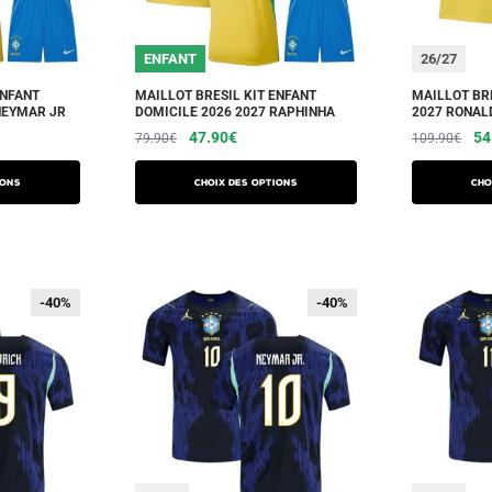
ENFANT
26/27
ENFANT
MAILLOT BRESIL KIT ENFANT
MAILLOT BR
NEYMAR JR
DOMICILE 2026 2027 RAPHINHA
2027 RONAL
47.90
€
54
79.90
€
109.90
€
ions
Choix des options
Cho
-40%
-40%
-40%
-40%