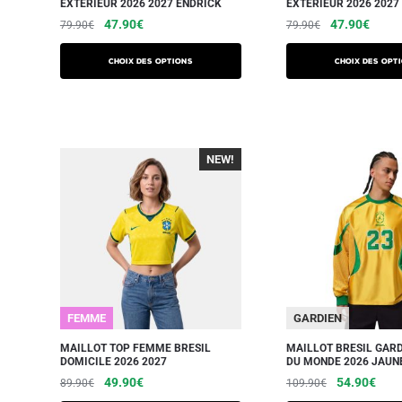
EXTERIEUR 2026 2027 ENDRICK
EXTERIEUR 2026 2027
47.90
€
47.90
€
79.90
€
79.90
€
Choix des options
Choix des opt
NEW!
-40%
FEMME
GARDIEN
MAILLOT TOP FEMME BRESIL
MAILLOT BRESIL GAR
DOMICILE 2026 2027
DU MONDE 2026 JAUN
49.90
€
54.90
€
89.90
€
109.90
€