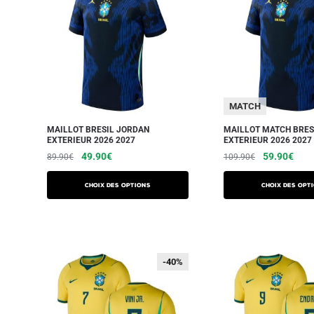
MATCH
MAILLOT BRESIL JORDAN
MAILLOT MATCH BRES
EXTERIEUR 2026 2027
EXTERIEUR 2026 2027
49.90
€
59.90
€
89.90
€
109.90
€
Choix des options
Choix des opt
-40%
-40%