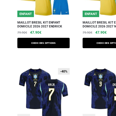
ENFANT
ENFANT
MAILLOT BRESIL KIT ENFANT
MAILLOT BRESIL KIT 
DOMICILE 2026 2027 ENDRICK
DOMICILE 2026 2027 
47.90
€
47.90
€
79.90
€
79.90
€
Choix des options
Choix des opt
-40%
-40%