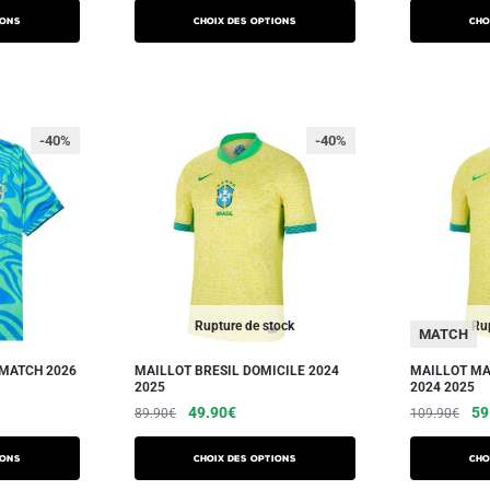
ions
Choix des options
Cho
-40%
-40%
Rupture de stock
Rup
MATCH
-MATCH 2026
MAILLOT BRESIL DOMICILE 2024
MAILLOT MA
2025
2024 2025
49.90
€
59
89.90
€
109.90
€
ions
Choix des options
Cho