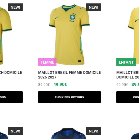
NEW!
-40%
NEW!
-40%
FEMME
ENFANT
CH DOMICILE
MAILLOT BRESIL FEMME DOMICILE
MAILLOT BR
2026 2027
DOMICILE 20
49.90
€
39.
89.90
€
69.90
€
ions
Choix des options
Cho
NEW!
-40%
NEW!
-40%