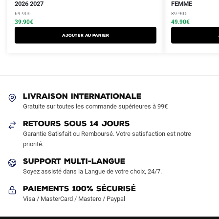
prix
prix
2026 2027
prix
prix
FEMME
produit
produit
initial
actuel
initial
actuel
69.90
€
89.90
€
a
a
était :
est :
39.90
€
était :
est :
49.90
€
plusieurs
plusieurs
69.90€.
39.90€.
89.90€.
49.90€.
AJOUTER AU PANIER
variations.
variations.
Les
Les
options
options
peuvent
peuvent
être
être
LIVRAISON INTERNATIONALE
choisies
choisies
Gratuite sur toutes les commande supérieures à 99€
sur
sur
RETOURS SOUS 14 JOURS
la
la
Garantie Satisfait ou Remboursé. Votre satisfaction est notre
page
page
priorité.
du
du
produit
produit
SUPPORT MULTI-LANGUE
Soyez assisté dans la Langue de votre choix, 24/7.
Paiements 100% Sécurisé
Visa / MasterCard / Mastero / Paypal