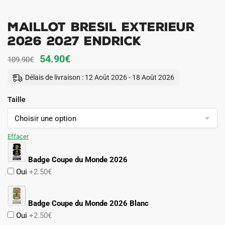
Maillot Bresil Exterieur
2026 2027 Endrick
Le
Le
54.90
€
109.90
€
prix
prix
Délais de livraison : 12 Août 2026 - 18 Août 2026
initial
actuel
Taille
était :
est :
109.90€.
54.90€.
Effacer
Badge Coupe du Monde 2026
Oui
+2.50€
Badge Coupe du Monde 2026 Blanc
Oui
+2.50€