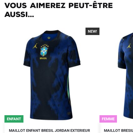
Vous aimerez peut-être
aussi...
NEW!
-40%
ENFANT
FEMME
Le
Le
Le
Le
Ce
Ce
MAILLOT ENFANT BRESIL JORDAN EXTERIEUR
MAILLOT BRESIL