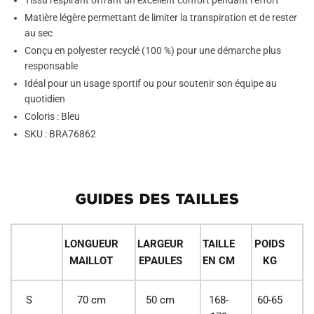
Tissu respirant offrant un excellent confort pendant l’effort
Matière légère permettant de limiter la transpiration et de rester
au sec
Conçu en polyester recyclé (100 %) pour une démarche plus
responsable
Idéal pour un usage sportif ou pour soutenir son équipe au
quotidien
Coloris : Bleu
SKU : BRA76862
GUIDES DES TAILLES
LONGUEUR
LARGEUR
TAILLE
POIDS
MAILLOT
EPAULES
EN CM
KG
S
70 cm
50 cm
168-
60-65