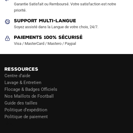
la
la
Garantie Satisfait ou Remboursé. Votre satisfaction est notre
page
page
priorité.
du
du
SUPPORT MULTI-LANGUE
produit
produit
Soyez assisté dans la Langue de votre choix, 24/7.
Paiements 100% Sécurisé
Visa / MasterCard / Mastero / Paypal
RESSOURCES
Centre d’aide
Lavage & Entretien
Flocage & Badges Officiels
Nos Maillots de Football
Guide des tailles
Politique d’expédition
Politique de paiement
Blog