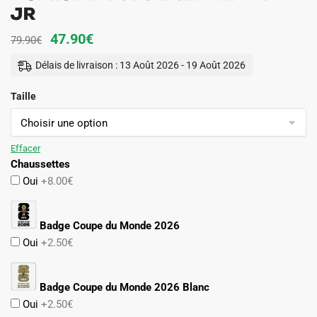
JR
Le
Le
47.90
€
79.90
€
prix
prix
Délais de livraison : 13 Août 2026 - 19 Août 2026
initial
actuel
Taille
était :
est :
79.90€.
47.90€.
Effacer
Chaussettes
Oui
+8.00€
Badge Coupe du Monde 2026
Oui
+2.50€
Badge Coupe du Monde 2026 Blanc
Oui
+2.50€