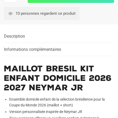
Maillot
Bresil
10 personnes regardent ce produit
Kit
Enfant
Domicile
Description
2026
2027
Neymar
Informations complémentaires
JR
Maillot Bresil Kit
Enfant Domicile 2026
2027 Neymar JR
Ensemble domicile enfant de la sélection brésilienne pour la
Coupe du Monde 2026 (maillot + short)
Version personnalisée inspirée de Neymar JR