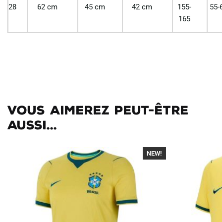
28
62 cm
45 cm
42 cm
155-
55-
165
Vous aimerez peut-être
aussi...
NEW!
-40%