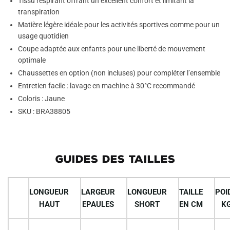
Tissu respirant offrant un excellent confort et limitant la
transpiration
Matière légère idéale pour les activités sportives comme pour un
usage quotidien
Coupe adaptée aux enfants pour une liberté de mouvement
optimale
Chaussettes en option (non incluses) pour compléter l’ensemble
Entretien facile : lavage en machine à 30°C recommandé
Coloris : Jaune
SKU : BRA38805
GUIDES DES TAILLES
LONGUEUR
LARGEUR
LONGUEUR
TAILLE
POI
HAUT
EPAULES
SHORT
EN CM
K