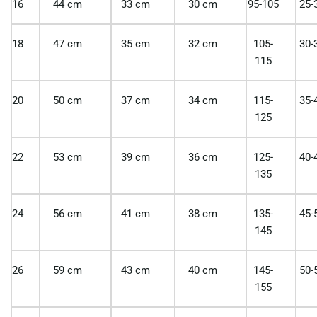
16
44 cm
33 cm
30 cm
95-105
25-
18
47 cm
35 cm
32 cm
105-
30-
115
20
50 cm
37 cm
34 cm
115-
35-
125
22
53 cm
39 cm
36 cm
125-
40-
135
24
56 cm
41 cm
38 cm
135-
45-
145
26
59 cm
43 cm
40 cm
145-
50-
155