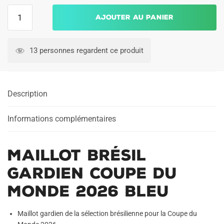
quantité
Ajouter au panier
de
Maillot
Bresil
13 personnes regardent ce produit
Gardien
Coupe
du
Description
Monde
2026
Bleu
Informations complémentaires
Maillot Brésil
Gardien Coupe du
Monde 2026 Bleu
Maillot gardien de la sélection brésilienne pour la Coupe du