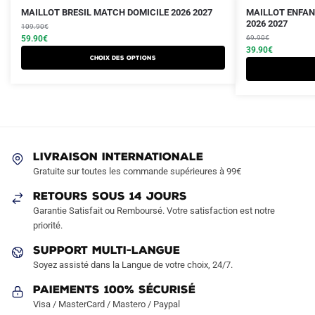
Le
Le
Le
Le
Ce
Ce
MAILLOT BRESIL MATCH DOMICILE 2026 2027
MAILLOT ENFAN
prix
prix
prix
prix
2026 2027
produit
109.90
€
produit
initial
actuel
initial
actuel
59.90
€
69.90
€
a
a
était :
est :
était :
est :
39.90
€
Choix des options
plusieurs
plusieurs
109.90€.
59.90€.
69.90€.
39.90€.
variations.
variations.
Les
Les
options
options
peuvent
peuvent
être
être
LIVRAISON INTERNATIONALE
choisies
choisies
Gratuite sur toutes les commande supérieures à 99€
sur
sur
RETOURS SOUS 14 JOURS
la
la
Garantie Satisfait ou Remboursé. Votre satisfaction est notre
page
page
priorité.
du
du
produit
produit
SUPPORT MULTI-LANGUE
Soyez assisté dans la Langue de votre choix, 24/7.
Paiements 100% Sécurisé
Visa / MasterCard / Mastero / Paypal