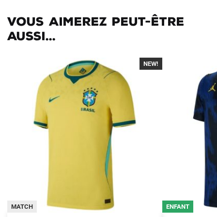
Vous aimerez peut-être
aussi...
NEW!
-40%
MATCH
ENFANT