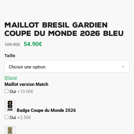
Maillot Bresil Gardien
Coupe du Monde 2026 Bleu
Le
Le
54.90
€
109.90
€
prix
prix
Taille
initial
actuel
était :
est :
109.90€.
54.90€.
Effacer
Maillot version Match
Oui
+10.00€
Badge Coupe du Monde 2026
Oui
+2.50€