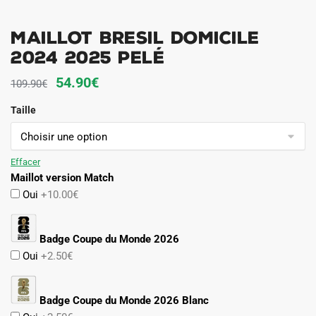
Maillot Bresil Domicile
2024 2025 Pelé
Le
Le
54.90
€
109.90
€
prix
prix
Taille
initial
actuel
était :
est :
109.90€.
54.90€.
Effacer
Maillot version Match
Oui
+10.00€
Badge Coupe du Monde 2026
Oui
+2.50€
Badge Coupe du Monde 2026 Blanc