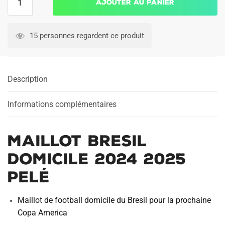
Ajouter au panier
de
Maillot
Bresil
15 personnes regardent ce produit
Domicile
2024
2025
Description
Pelé
Informations complémentaires
Maillot Bresil
Domicile 2024 2025
Pelé
Maillot de football domicile du Bresil pour la prochaine
Copa America