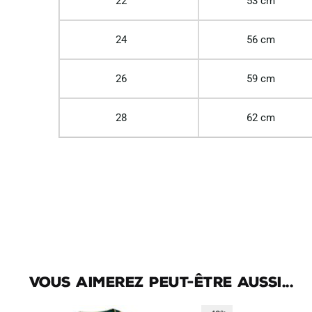
22
53 cm
24
56 cm
26
59 cm
28
62 cm
Vous aimerez peut-être aussi...