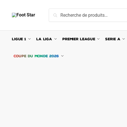
Skip
Skip
to
to
Recherche
Recherche
navigation
content
pour :
LIGUE 1
LA LIGA
PREMIER LEAGUE
SERIE A
COUPE DU MONDE 2026