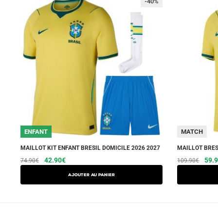
-40%
ENFANT
MATCH
MAILLOT KIT ENFANT BRESIL DOMICILE 2026 2027
MAILLOT BRES
Le
Le
Ce
Le
42.90
€
59.
74.90
€
109.90
€
prix
prix
prix
produit
AJOUTER AU PANIER
initial
actuel
initia
a
était :
est :
était
plusieurs
74.90€.
42.90€.
109.
variations.