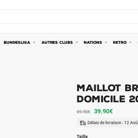
BUNDESLIGA
AUTRES CLUBS
NATIONS
RETRO
Maillot Br
Domicile 2
Le
Le
39.90
€
69.90
€
prix
prix
Délais de livraison : 12 Ao
initial
actuel
était :
est :
Taille