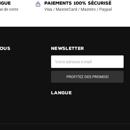
Les
NGUE
Paiements 100% Sécurisé
options
e de votre
Visa / MasterCard / Mastero / Paypal
peuvent
être
choisies
sur
la
NOUS
NEWSLETTER
page
du
produit
PROFITEZ DES PROMOS!
LANGUE