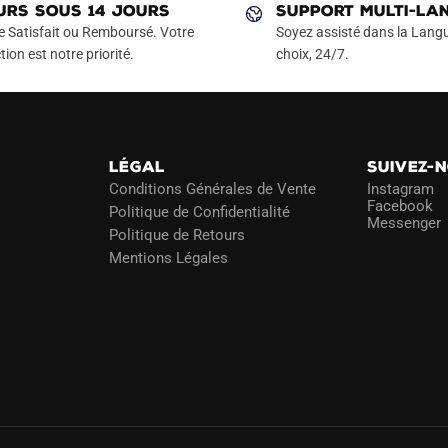
Les
Les
URS SOUS 14 JOURS
SUPPORT MULTI-LA
options
options
e Satisfait ou Remboursé. Votre
Soyez assisté dans la Langu
peuvent
peuvent
tion est notre priorité.
choix, 24/7.
être
être
choisies
choisies
sur
sur
la
la
LÉGAL
SUIVEZ-
page
page
Conditions Générales de Vente
Instagram
du
du
Facebook
Politique de Confidentialité
Messenger
produit
produit
Politique de Retours
Mentions Légales