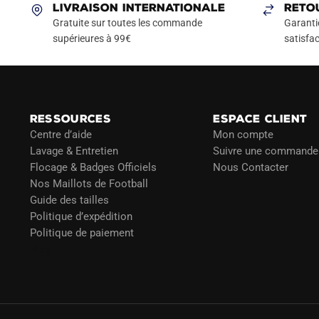
Les
LIVRAISON INTERNATIONALE
RETO
options
Gratuite sur toutes les commande
Garanti
peuvent
supérieures à 99€
satisfac
être
choisies
sur
la
RESSOURCES
ESPACE CLIENT
page
Centre d’aide
Mon compte
du
Lavage & Entretien
Suivre une commande
produit
Flocage & Badges Officiels
Nous Contacter
Nos Maillots de Football
Guide des tailles
Politique d’expédition
Politique de paiement
Blog