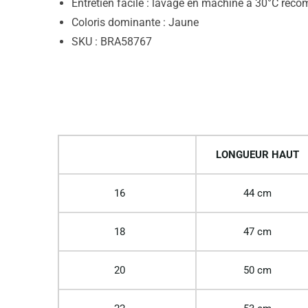
Entretien facile : lavage en machine à 30°C re
Coloris dominante : Jaune
SKU : BRA58767
LONGUEUR HAUT
16
44 cm
18
47 cm
20
50 cm