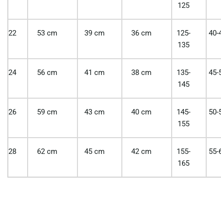
125
22
53 cm
39 cm
36 cm
125-
40-
135
24
56 cm
41 cm
38 cm
135-
45-
145
26
59 cm
43 cm
40 cm
145-
50-
155
28
62 cm
45 cm
42 cm
155-
55-
165