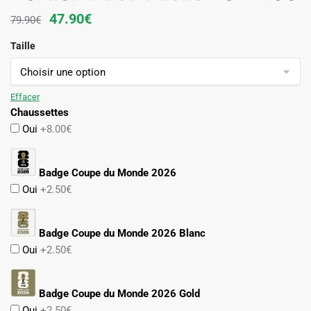
Le
Le
47.90
€
79.90
€
prix
prix
Taille
initial
actuel
était :
est :
79.90€.
47.90€.
Effacer
Chaussettes
Oui
+8.00€
Badge Coupe du Monde 2026
Oui
+2.50€
Badge Coupe du Monde 2026 Blanc
Oui
+2.50€
Badge Coupe du Monde 2026 Gold
Oui
+2.50€