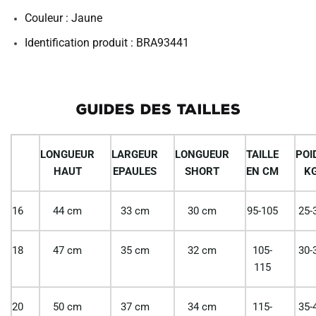
Couleur : Jaune
Identification produit : BRA93441
GUIDES DES TAILLES
LONGUEUR
LARGEUR
LONGUEUR
TAILLE
POI
HAUT
EPAULES
SHORT
EN CM
K
16
44 cm
33 cm
30 cm
95-105
25-
18
47 cm
35 cm
32 cm
105-
30-
115
20
50 cm
37 cm
34 cm
115-
35-