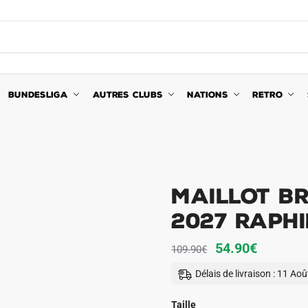
BUNDESLIGA
AUTRES CLUBS
NATIONS
RETRO
Maillot Br
2027 Raph
Le
Le
54.90
€
109.90
€
prix
prix
Délais de livraison : 11 Ao
initial
actuel
était :
est :
Taille