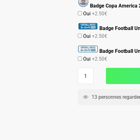
Badge Copa America 
Oui
+2.50€
Badge Football Un
Oui
+2.50€
Badge Football Un
Oui
+2.50€
quantité
de
Maillot
Bresil
13 personnes regarden
Domicile
2026
2027
Raphinha