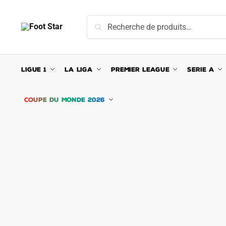
Skip
Skip
to
to
Recherche
Recherche
navigation
content
pour :
LIGUE 1
LA LIGA
PREMIER LEAGUE
SERIE A
COUPE DU MONDE 2026