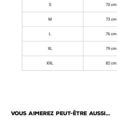
S
70 cm
M
73 cm
L
76 cm
XL
79 cm
XXL
82 cm
Vous aimerez peut-être aussi...