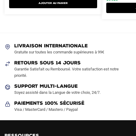
AJOUTER AU PANIER
plusieurs
plusieurs
89.90€.
49.90€.
89.90€.
49.90€.
variations.
variations.
Les
Les
options
options
peuvent
peuvent
être
être
LIVRAISON INTERNATIONALE
choisies
choisies
Gratuite sur toutes les commande supérieures à 99€
sur
sur
RETOURS SOUS 14 JOURS
la
la
Garantie Satisfait ou Remboursé. Votre satisfaction est notre
page
page
priorité.
du
du
produit
produit
SUPPORT MULTI-LANGUE
Soyez assisté dans la Langue de votre choix, 24/7.
Paiements 100% Sécurisé
Visa / MasterCard / Mastero / Paypal
RESSOURCES