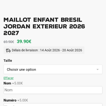
Maillot Enfant Bresil
Jordan Exterieur 2026
2027
Le
Le
39.90
€
69.90
€
prix
prix
Délais de livraison : 14 Août 2026 - 20 Août 2026
initial
actuel
Taille
était :
est :
69.90€.
39.90€.
Effacer
Nom
+5.00€
Numéro
+5.00€