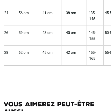
24
56 cm
41 cm
38 cm
135-
45-
145
26
59 cm
43 cm
40 cm
145-
50-
155
28
62 cm
45 cm
42 cm
155-
55-
165
Vous aimerez peut-être