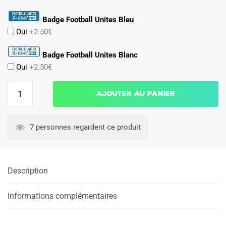
Badge Football Unites Bleu
Oui
+2.50€
Badge Football Unites Blanc
Oui
+2.50€
quantité
Ajouter au panier
de
Maillot
Enfant
7 personnes regardent ce produit
Bresil
Jordan
Exterieur
Description
2026
2027
Informations complémentaires