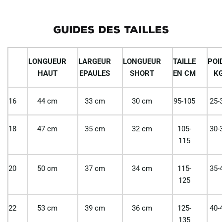
GUIDES DES TAILLES
LONGUEUR
LARGEUR
LONGUEUR
TAILLE
POI
HAUT
EPAULES
SHORT
EN CM
K
16
44 cm
33 cm
30 cm
95-105
25-
18
47 cm
35 cm
32 cm
105-
30-
115
20
50 cm
37 cm
34 cm
115-
35-
125
22
53 cm
39 cm
36 cm
125-
40-
135