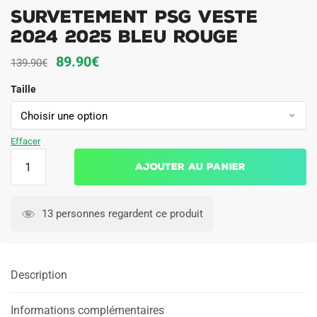
Survetement PSG Veste
2024 2025 Bleu Rouge
Le
Le
89.90
€
139.90
€
prix
prix
Taille
initial
actuel
était :
est :
139.90€.
89.90€.
Effacer
quantité
Ajouter au panier
de
Survetement
PSG
13 personnes regardent ce produit
Veste
2024
2025
Description
Bleu
Rouge
Informations complémentaires