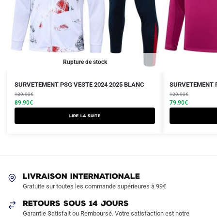
Rupture de stock
Le
Le
Le
Le
Ce
SURVETEMENT PSG VESTE 2024 2025 BLANC
SURVETEMENT P
prix
prix
prix
prix
139.90
€
produit
129.90
€
initial
actuel
initial
actuel
89.90
€
79.90
€
a
était :
est :
était :
est :
Lire la suite
plusieurs
139.90€.
89.90€.
129.90€.
79.90€.
variations.
Les
options
peuvent
LIVRAISON INTERNATIONALE
être
Gratuite sur toutes les commande supérieures à 99€
choisies
sur
RETOURS SOUS 14 JOURS
la
Garantie Satisfait ou Remboursé. Votre satisfaction est notre