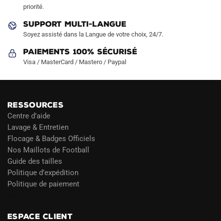
page
priorité.
du
SUPPORT MULTI-LANGUE
produit
Soyez assisté dans la Langue de votre choix, 24/7.
Paiements 100% Sécurisé
Visa / MasterCard / Mastero / Paypal
RESSOURCES
Centre d’aide
Lavage & Entretien
Flocage & Badges Officiels
Nos Maillots de Football
Guide des tailles
Politique d’expédition
Politique de paiement
Blog
ESPACE CLIENT