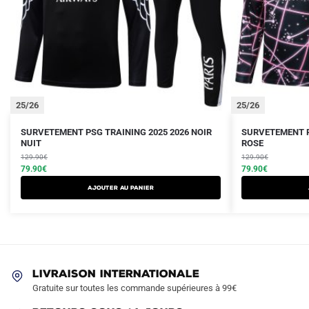
25/26
25/26
Le
Le
Le
Le
Ce
Ce
SURVETEMENT PSG TRAINING 2025 2026 NOIR
SURVETEMENT P
prix
prix
NUIT
prix
prix
ROSE
produit
produit
initial
actuel
initial
actuel
129.90
€
129.90
€
a
a
était :
est :
79.90
€
était :
est :
79.90
€
plusieurs
plusieurs
129.90€.
79.90€.
129.90€.
79.90€.
AJOUTER AU PANIER
variations.
variations.
Les
Les
options
options
peuvent
peuvent
être
être
LIVRAISON INTERNATIONALE
choisies
choisies
Gratuite sur toutes les commande supérieures à 99€
sur
sur