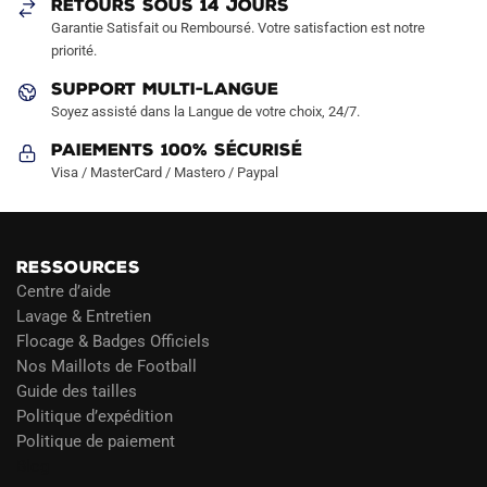
RETOURS SOUS 14 JOURS
la
la
Garantie Satisfait ou Remboursé. Votre satisfaction est notre
page
page
priorité.
du
du
produit
produit
SUPPORT MULTI-LANGUE
Soyez assisté dans la Langue de votre choix, 24/7.
Paiements 100% Sécurisé
Visa / MasterCard / Mastero / Paypal
RESSOURCES
Centre d’aide
Lavage & Entretien
Flocage & Badges Officiels
Nos Maillots de Football
Guide des tailles
Politique d’expédition
Politique de paiement
Blog