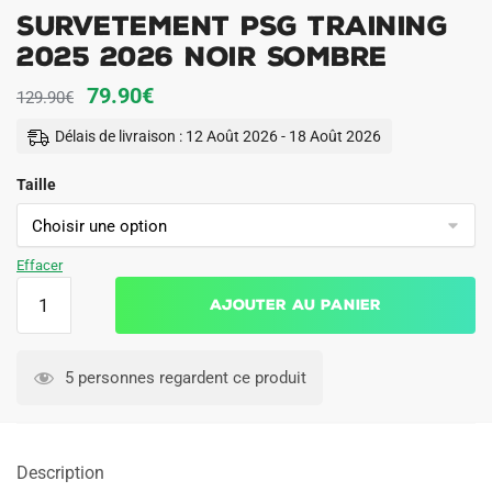
Survetement PSG Training
2025 2026 Noir Sombre
Le
Le
79.90
€
129.90
€
prix
prix
Délais de livraison : 12 Août 2026 - 18 Août 2026
initial
actuel
Taille
était :
est :
129.90€.
79.90€.
Effacer
quantité
Ajouter au panier
de
Survetement
PSG
5 personnes regardent ce produit
Training
2025
2026
Description
Noir