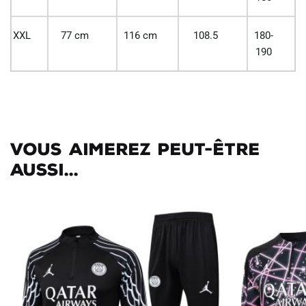
XXL
77 cm
116 cm
108.5
180-
190
Vous aimerez peut-être
aussi...