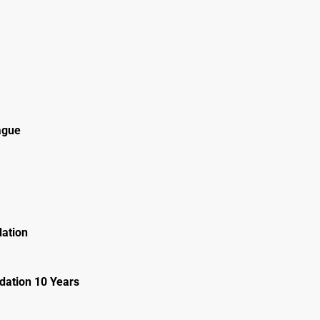
ague
ation
ation 10 Years