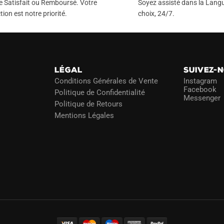
e Satisfait ou Remboursé. Votre
Soyez assisté dans la Langu
tion est notre priorité.
choix, 24/7.
LÉGAL
SUIVEZ-
Conditions Générales de Vente
Instagram
Facebook
Politique de Confidentialité
Messenger
Politique de Retours
Mentions Légales