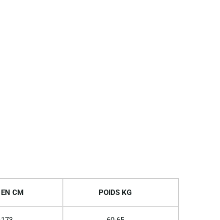
 EN CM
POIDS KG
-173
60-65