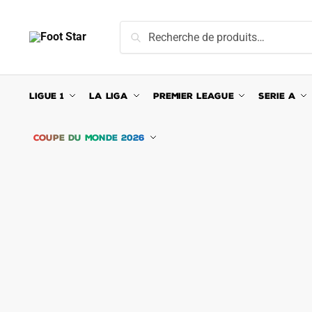
Skip
Skip
to
to
Recherche
Recherche
navigation
content
pour :
LIGUE 1
LA LIGA
PREMIER LEAGUE
SERIE A
COUPE DU MONDE 2026