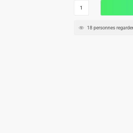
quantité
de
Maillot
Naples
18 personnes regarden
Exterieur
2024
2025
Osimhen