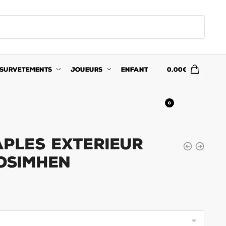
SURVETEMENTS
JOUEURS
ENFANT
0.00
€
0
aples Exterieur
 Osimhen