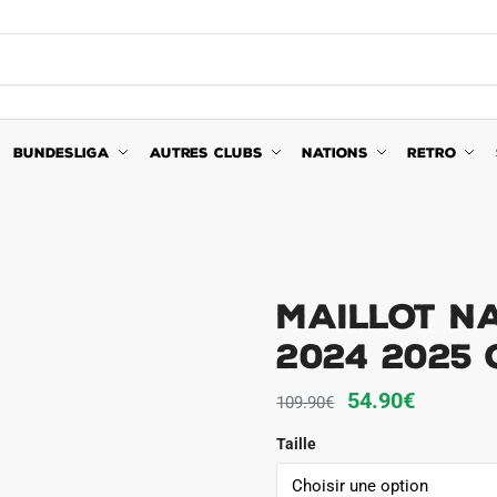
BUNDESLIGA
AUTRES CLUBS
NATIONS
RETRO
Maillot N
2024 2025
Le
Le
54.90
€
109.90
€
prix
prix
Taille
initial
actuel
était :
est :