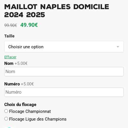
Maillot Naples Domicile
2024 2025
Le
Le
49.90
€
99.90
€
prix
prix
Taille
initial
actuel
était :
est :
99.90€.
49.90€.
Effacer
Nom
+5.00€
Numéro
+5.00€
Choix du flocage
Flocage Championnat
Flocage Ligue des Champions