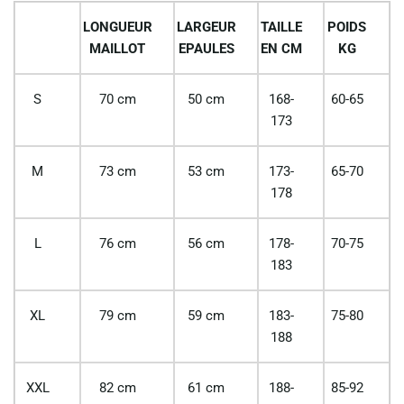
LONGUEUR
LARGEUR
TAILLE
POIDS
MAILLOT
EPAULES
EN CM
KG
S
70 cm
50 cm
168-
60-65
173
M
73 cm
53 cm
173-
65-70
178
L
76 cm
56 cm
178-
70-75
183
XL
79 cm
59 cm
183-
75-80
188
XXL
82 cm
61 cm
188-
85-92