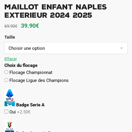
Maillot Enfant Naples
Exterieur 2024 2025
Le
Le
39.90
€
69.90
€
prix
prix
Taille
initial
actuel
était :
est :
69.90€.
39.90€.
Effacer
Choix du flocage
Flocage Championnat
Flocage Ligue des Champions
Badge Serie A
Oui
+2.50€