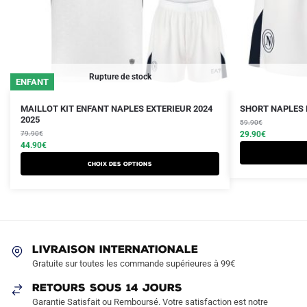
Rupture de stock
ENFANT
Le
Le
Le
Le
Ce
Ce
MAILLOT KIT ENFANT NAPLES EXTERIEUR 2024
SHORT NAPLES E
prix
prix
2025
prix
prix
produit
produit
59.90
€
initial
actuel
initial
actuel
79.90
€
29.90
€
a
a
était :
est :
44.90
€
était :
est :
plusieurs
plusieurs
79.90€.
44.90€.
59.90€.
29.90€.
Choix des options
variations.
variations.
Les
Les
options
options
peuvent
peuvent
être
être
LIVRAISON INTERNATIONALE
choisies
choisies
Gratuite sur toutes les commande supérieures à 99€
sur
sur
RETOURS SOUS 14 JOURS
la
la
Garantie Satisfait ou Remboursé. Votre satisfaction est notre
page
page