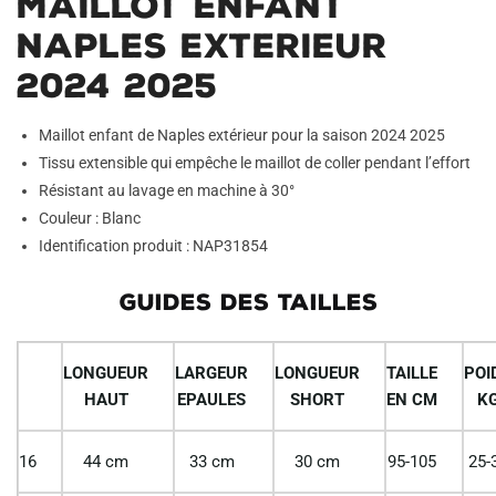
Maillot Enfant
Naples Exterieur
2024 2025
Maillot enfant de Naples extérieur pour la saison 2024 2025
Tissu extensible qui empêche le maillot de coller pendant l’effort
Résistant au lavage en machine à 30°
Couleur : Blanc
Identification produit : NAP31854
GUIDES DES TAILLES
LONGUEUR
LARGEUR
LONGUEUR
TAILLE
POI
HAUT
EPAULES
SHORT
EN CM
K
16
44 cm
33 cm
30 cm
95-105
25-