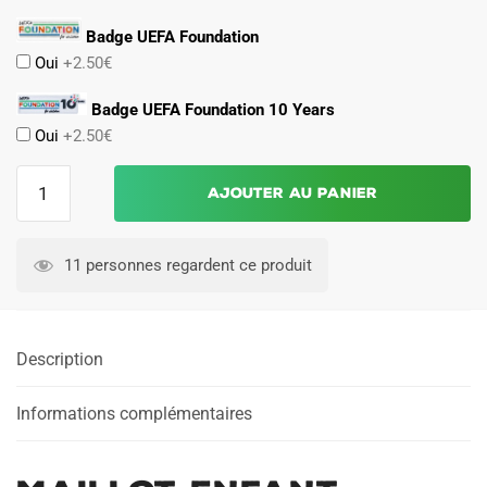
Badge UEFA Foundation
Oui
+2.50€
Badge UEFA Foundation 10 Years
Oui
+2.50€
quantité
Ajouter au panier
de
Maillot
Enfant
11 personnes regardent ce produit
Naples
Exterieur
2024
Description
2025
Informations complémentaires