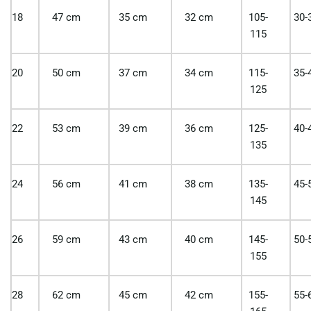
18
47 cm
35 cm
32 cm
105-
30-
115
20
50 cm
37 cm
34 cm
115-
35-
125
22
53 cm
39 cm
36 cm
125-
40-
135
24
56 cm
41 cm
38 cm
135-
45-
145
26
59 cm
43 cm
40 cm
145-
50-
155
28
62 cm
45 cm
42 cm
155-
55-