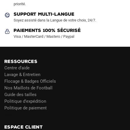
priorité.
du
du
produit
produit
SUPPORT MULTI-LANGUE
Soyez assisté dans la Langue de votre choix, 24/7.
Paiements 100% Sécurisé
Visa / MasterCard / Mastero / Paypal
RESSOURCES
Centre d’aide
Lavage & Entretien
Flocage & Badges Officiels
Nos Maillots de Football
Guide des tailles
Politique d’expédition
Politique de paiement
Blog
ESPACE CLIENT