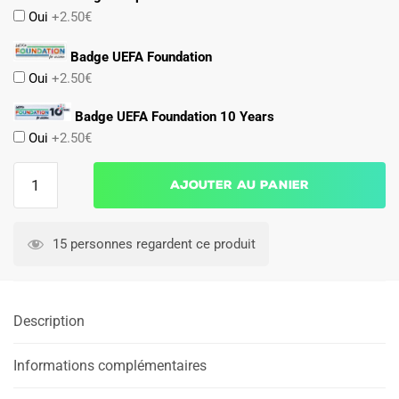
Oui
+2.50€
Badge UEFA Foundation
Oui
+2.50€
Badge UEFA Foundation 10 Years
Oui
+2.50€
quantité
Ajouter au panier
de
Maillot
Naples
15 personnes regardent ce produit
Exterieur
2024
2025
Description
Kvaratskhelia
Informations complémentaires