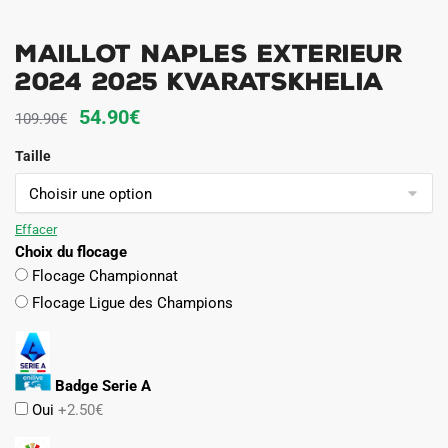
Maillot Naples Exterieur
2024 2025 Kvaratskhelia
Le
Le
54.90
€
109.90
€
prix
prix
Taille
initial
actuel
était :
est :
109.90€.
54.90€.
Effacer
Choix du flocage
Flocage Championnat
Flocage Ligue des Champions
Badge Serie A
Oui
+2.50€