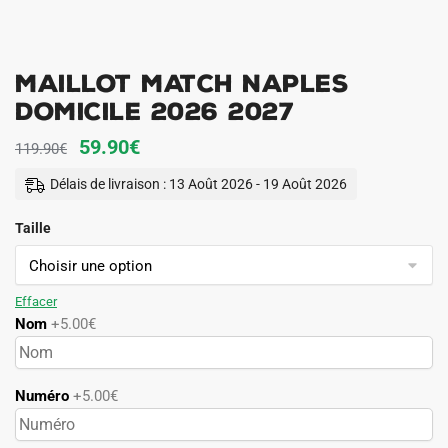
Maillot Match Naples
Domicile 2026 2027
Le
Le
59.90
€
119.90
€
prix
prix
Délais de livraison : 13 Août 2026 - 19 Août 2026
initial
actuel
Taille
était :
est :
119.90€.
59.90€.
Effacer
Nom
+5.00€
Numéro
+5.00€