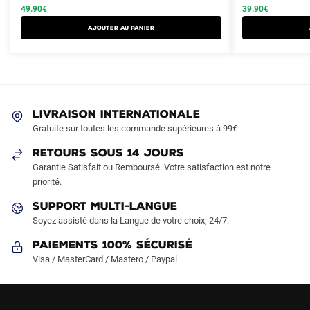
initial
actuel
initial
actuel
49.90
€
39.90
€
a
a
était :
est :
était :
est :
AJOUTER AU PANIER
plusieurs
plusieurs
99.90€.
49.90€.
69.90€.
39.90€.
variations.
variations.
Les
Les
options
options
peuvent
peuvent
LIVRAISON INTERNATIONALE
être
être
Gratuite sur toutes les commande supérieures à 99€
choisies
choisies
sur
sur
RETOURS SOUS 14 JOURS
la
la
Garantie Satisfait ou Remboursé. Votre satisfaction est notre
page
page
priorité.
du
du
SUPPORT MULTI-LANGUE
produit
produit
Soyez assisté dans la Langue de votre choix, 24/7.
Paiements 100% Sécurisé
Visa / MasterCard / Mastero / Paypal