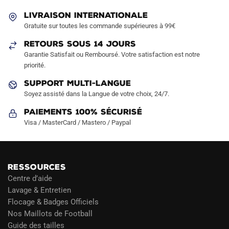
peuvent
peuvent
LIVRAISON INTERNATIONALE
être
être
Gratuite sur toutes les commande supérieures à 99€
choisies
choisies
sur
sur
RETOURS SOUS 14 JOURS
la
la
Garantie Satisfait ou Remboursé. Votre satisfaction est notre
page
page
priorité.
du
du
SUPPORT MULTI-LANGUE
produit
produit
Soyez assisté dans la Langue de votre choix, 24/7.
Paiements 100% Sécurisé
Visa / MasterCard / Mastero / Paypal
RESSOURCES
Centre d’aide
Lavage & Entretien
Flocage & Badges Officiels
Nos Maillots de Football
Guide des tailles