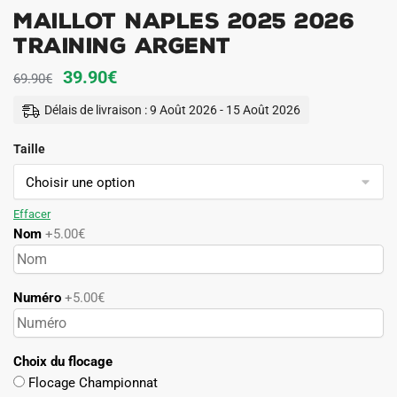
MAILLOT NAPLES 2025 2026
TRAINING ARGENT
Le
Le
39.90
€
69.90
€
prix
prix
Délais de livraison : 9 Août 2026 - 15 Août 2026
initial
actuel
Taille
était :
est :
69.90€.
39.90€.
Effacer
Nom
+5.00€
Numéro
+5.00€
Choix du flocage
Flocage Championnat