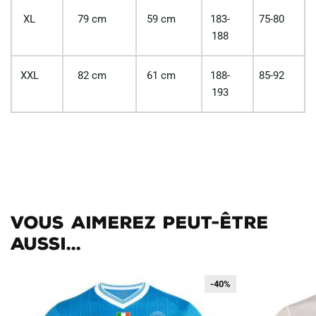
XL
79 cm
59 cm
183-
75-80
188
XXL
82 cm
61 cm
188-
85-92
193
Vous aimerez peut-être
aussi...
-40%
-40%