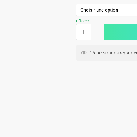
59.90€.
29.90€.
Effacer
quantité
de
Short
Naples
15 personnes regarden
Third
2025
2026