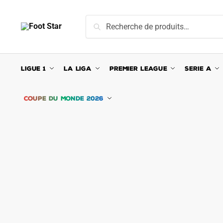
Skip
Skip
to
to
Recherche
Recherche
navigation
content
pour :
LIGUE 1
LA LIGA
PREMIER LEAGUE
SERIE A
COUPE DU MONDE 2026