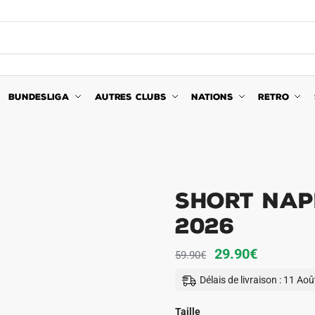
BUNDESLIGA
AUTRES CLUBS
NATIONS
RETRO
Short Nap
2026
Le
Le
29.90
€
59.90
€
prix
prix
Délais de livraison : 11 Ao
initial
actuel
était :
est :
Taille