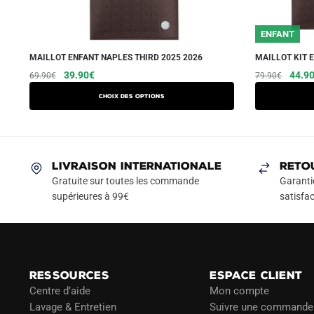
ENFANT
MAILLOT ENFANT NAPLES THIRD 2025 2026
MAILLOT KIT 
Le
Le
Ce
Le
39.90
€
44.9
69.90
€
79.90
€
prix
prix
prix
produit
Choix des options
initial
actuel
initial
a
était :
est :
était :
plusieurs
69.90€.
39.90€.
79.90
variations.
Les
LIVRAISON INTERNATIONALE
RETO
options
Gratuite sur toutes les commande
Garanti
peuvent
supérieures à 99€
satisfac
être
choisies
sur
la
RESSOURCES
ESPACE CLIENT
page
Centre d’aide
Mon compte
du
Lavage & Entretien
Suivre une commande