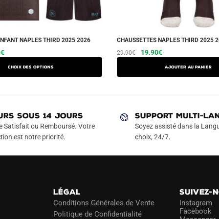
ENFANT NAPLES THIRD 2025 2026
CHAUSSETTES NAPLES THIRD 2025 2
Le
Ce
Le
Le
0
€
19.90
€
29.90
€
prix
prix
prix
produit
Choix des options
Ajouter au panier
actuel
initial
actuel
a
est :
était :
est :
plusieurs
€.
44.90€.
29.90€.
19.90€.
variations.
Les
URS SOUS 14 JOURS
SUPPORT MULTI-LA
options
e Satisfait ou Remboursé. Votre
Soyez assisté dans la Langu
peuvent
tion est notre priorité.
choix, 24/7.
être
choisies
sur
la
LÉGAL
SUIVEZ-
page
Conditions Générales de Vente
Instagram
du
Facebook
Politique de Confidentialité