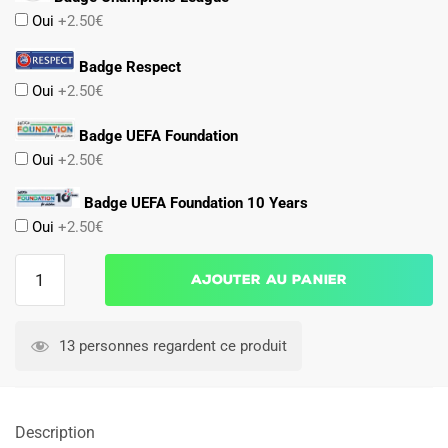
Oui
+2.50€
Badge Respect
Oui
+2.50€
Badge UEFA Foundation
Oui
+2.50€
Badge UEFA Foundation 10 Years
Oui
+2.50€
quantité
Ajouter au panier
de
Maillot
Enfant
13 personnes regardent ce produit
Naples
Domicile
2026
Description
2027