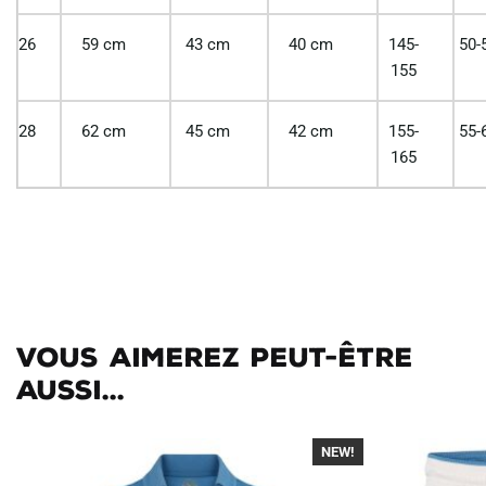
26
59 cm
43 cm
40 cm
145-
50-
155
28
62 cm
45 cm
42 cm
155-
55-
165
Vous aimerez peut-être
aussi...
NEW!
-40%