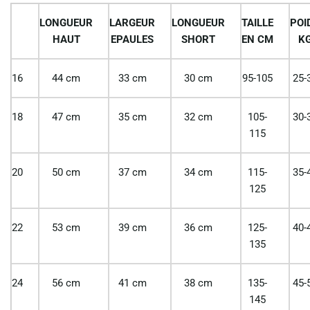
LONGUEUR
LARGEUR
LONGUEUR
TAILLE
POI
HAUT
EPAULES
SHORT
EN CM
K
16
44 cm
33 cm
30 cm
95-105
25-
18
47 cm
35 cm
32 cm
105-
30-
115
20
50 cm
37 cm
34 cm
115-
35-
125
22
53 cm
39 cm
36 cm
125-
40-
135
24
56 cm
41 cm
38 cm
135-
45-
145