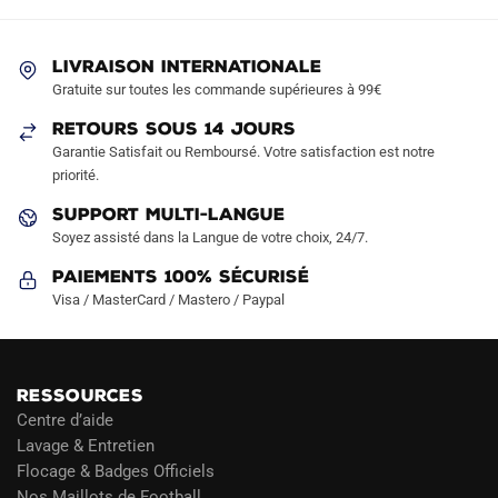
peuvent
peuvent
être
être
LIVRAISON INTERNATIONALE
choisies
choisies
Gratuite sur toutes les commande supérieures à 99€
sur
sur
RETOURS SOUS 14 JOURS
la
la
Garantie Satisfait ou Remboursé. Votre satisfaction est notre
page
page
priorité.
du
du
produit
produit
SUPPORT MULTI-LANGUE
Soyez assisté dans la Langue de votre choix, 24/7.
Paiements 100% Sécurisé
Visa / MasterCard / Mastero / Paypal
RESSOURCES
Centre d’aide
Lavage & Entretien
Flocage & Badges Officiels
Nos Maillots de Football