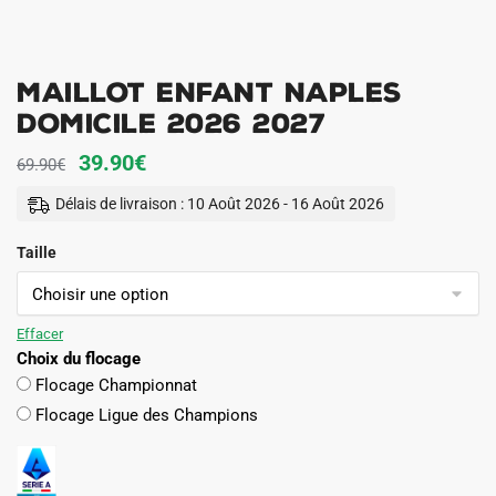
Maillot Enfant Naples
Domicile 2026 2027
Le
Le
39.90
€
69.90
€
prix
prix
Délais de livraison : 10 Août 2026 - 16 Août 2026
initial
actuel
Taille
était :
est :
69.90€.
39.90€.
Effacer
Choix du flocage
Flocage Championnat
Flocage Ligue des Champions