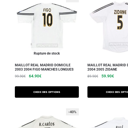
Rupture de stock
MAILLOT REAL MADRID DOMICILE
MAILLOT REAL MADRID 
2003 2004 FIGO MANCHES LONGUES
2004 2005 ZIDANE
64.90
€
59.90
€
99.90
€
89.90
€
Choix des options
Choix des opti
-40%