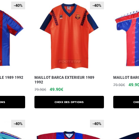
-40%
-40%
-40%
-40%
LE 1989 1992
MAILLOT BARCA EXTERIEUR 1989
MAILLOT BARC
1992
49.9
79.90
€
49.90
€
79.90
€
ons
Choix des options
Cho
-40%
-40%
-40%
-40%