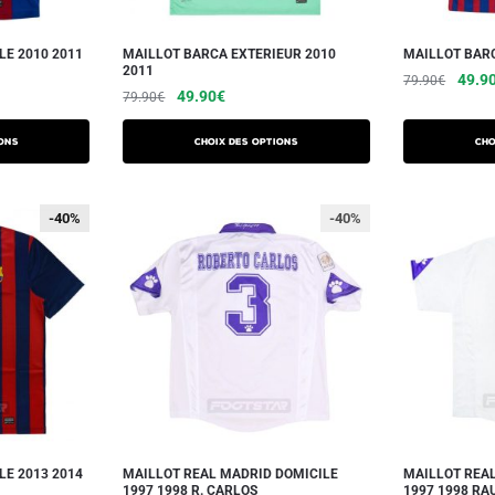
LE 2010 2011
MAILLOT BARCA EXTERIEUR 2010
MAILLOT BARC
2011
49.9
79.90
€
49.90
€
79.90
€
ons
Choix des options
Cho
-40%
-40%
-40%
LE 2013 2014
MAILLOT REAL MADRID DOMICILE
MAILLOT REA
1997 1998 R. CARLOS
1997 1998 RA