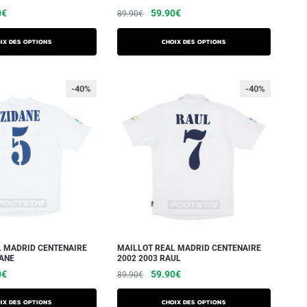
0
€
59.90
€
89.90
€
ix des options
Choix des options
-40%
-40%
L MADRID CENTENAIRE
MAILLOT REAL MADRID CENTENAIRE
DANE
2002 2003 RAUL
0
€
59.90
€
89.90
€
ix des options
Choix des options