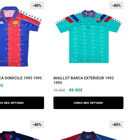
-40%
-40%
-40%
-40%
A DOMICILE 1993 1995
MAILLOT BARCA EXTERIEUR 1993
1995
0
€
49.90
€
79.90
€
ix des options
Choix des options
-40%
-40%
-40%
-40%