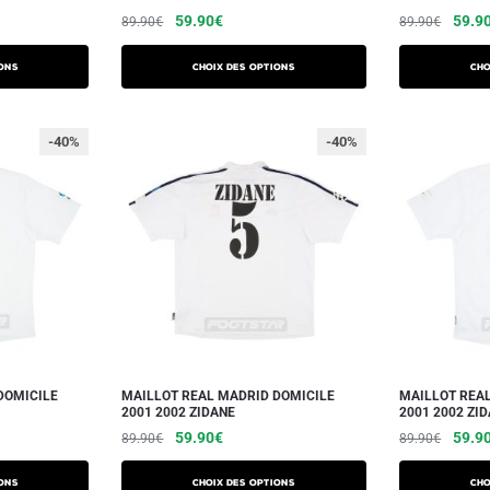
59.90
€
59.9
89.90
€
89.90
€
ons
Choix des options
Cho
-40%
-40%
DOMICILE
MAILLOT REAL MADRID DOMICILE
MAILLOT REA
2001 2002 ZIDANE
2001 2002 ZI
59.90
€
59.9
89.90
€
89.90
€
ons
Choix des options
Cho