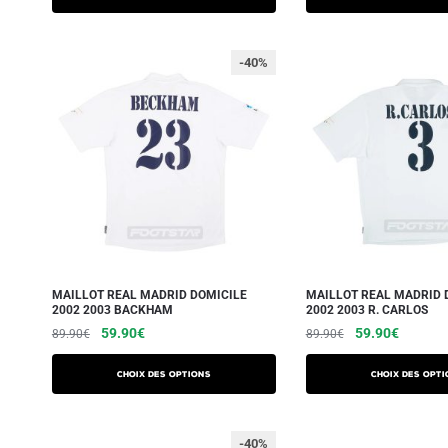
-40%
MAILLOT REAL MADRID DOMICILE
MAILLOT REAL MADRID 
2002 2003 BACKHAM
2002 2003 R. CARLOS
59.90
€
59.90
€
89.90
€
89.90
€
Choix des options
Choix des opti
-40%