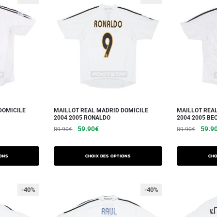
DOMICILE
MAILLOT REAL MADRID DOMICILE
MAILLOT REA
2004 2005 RONALDO
2004 2005 B
59.90
€
59.9
89.90
€
89.90
€
ons
Choix des options
Cho
-40%
-40%