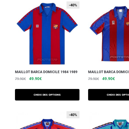
-40%
-40%
MAILLOT BARCA DOMICILE 1984 1989
MAILLOT BARCA DOMICI
49.90
€
49.90
€
79.90
€
79.90
€
Choix des options
Choix des opti
-40%
-40%