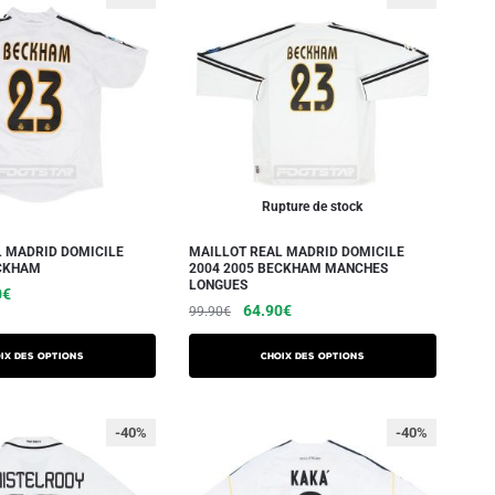
Rupture de stock
L MADRID DOMICILE
MAILLOT REAL MADRID DOMICILE
ECKHAM
2004 2005 BECKHAM MANCHES
LONGUES
0
€
64.90
€
99.90
€
ix des options
Choix des options
-40%
-40%