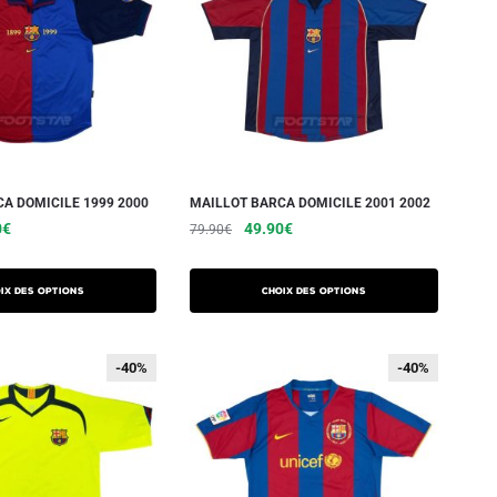
A DOMICILE 1999 2000
MAILLOT BARCA DOMICILE 2001 2002
0
€
49.90
€
79.90
€
ix des options
Choix des options
-40%
-40%
-40%
-40%