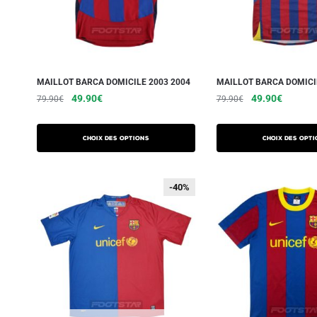
MAILLOT BARCA DOMICILE 2003 2004
MAILLOT BARCA DOMICI
49.90
€
49.90
€
79.90
€
79.90
€
Choix des options
Choix des opti
-40%
-40%