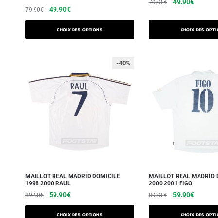
49.90
€
79.90
€
49.90
€
79.90
€
Choix des options
Choix des opti
-40%
MAILLOT REAL MADRID DOMICILE
MAILLOT REAL MADRID 
1998 2000 RAUL
2000 2001 FIGO
59.90
€
59.90
€
89.90
€
89.90
€
Choix des options
Choix des opti