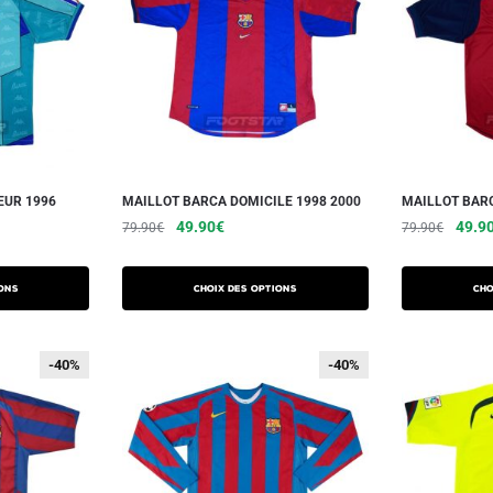
EUR 1996
MAILLOT BARCA DOMICILE 1998 2000
MAILLOT BARC
49.90
€
49.9
79.90
€
79.90
€
ons
Choix des options
Cho
-40%
-40%
-40%
-40%