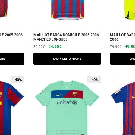
LE 2005 2006
MAILLOT BARCA DOMICILE 2005 2006
MAILLOT BARC
MANCHES LONGUES
2006
54.90
€
49.9
89.90
€
79.90
€
ons
Choix des options
Cho
-40%
-40%
-40%
-40%