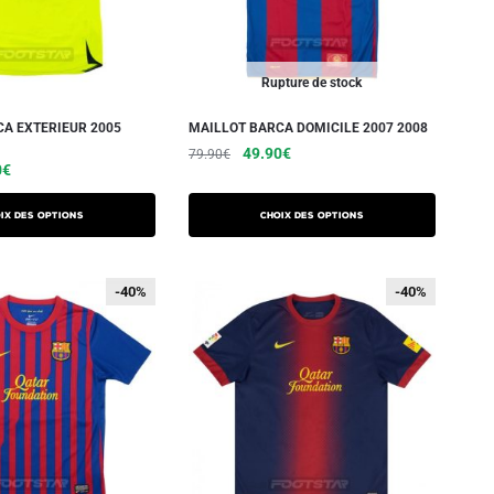
Rupture de stock
A EXTERIEUR 2005
MAILLOT BARCA DOMICILE 2007 2008
49.90
€
79.90
€
0
€
ix des options
Choix des options
-40%
-40%
-40%
-40%