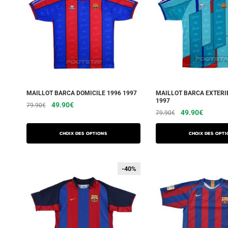
MAILLOT BARCA DOMICILE 1996 1997
MAILLOT BARCA EXTERI
1997
49.90
€
79.90
€
49.90
€
79.90
€
Choix des options
Choix des opti
-40%
-40%