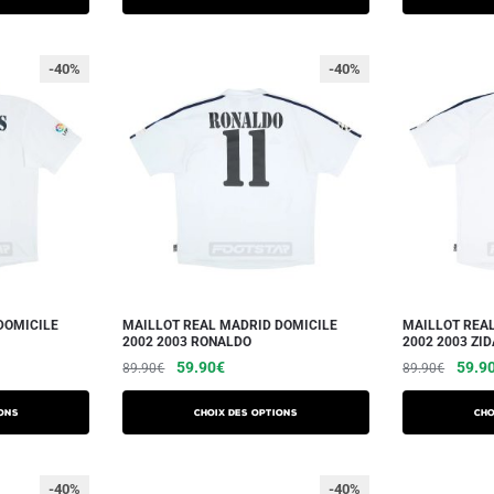
-40%
-40%
DOMICILE
MAILLOT REAL MADRID DOMICILE
MAILLOT REA
2002 2003 RONALDO
2002 2003 ZI
59.90
€
59.9
89.90
€
89.90
€
ons
Choix des options
Cho
-40%
-40%