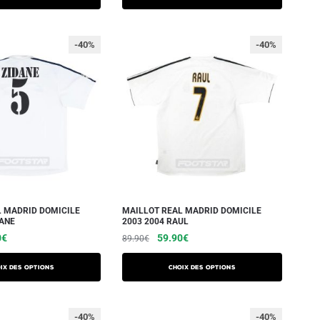
-40%
-40%
L MADRID DOMICILE
MAILLOT REAL MADRID DOMICILE
DANE
2003 2004 RAUL
0
€
59.90
€
89.90
€
ix des options
Choix des options
-40%
-40%