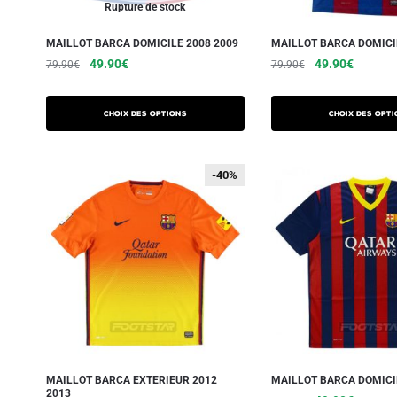
Rupture de stock
MAILLOT BARCA DOMICILE 2008 2009
MAILLOT BARCA DOMICI
49.90
€
49.90
€
79.90
€
79.90
€
Choix des options
Choix des opti
-40%
-40%
MAILLOT BARCA EXTERIEUR 2012
MAILLOT BARCA DOMICI
2013