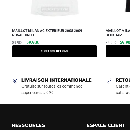
MAILLOT MILAN AC EXTERIEUR 2008 2009
MAILLOT MILA
RONALDINHO
BECKHAM
Le
Le
Ce
Le
59.90
€
59.9
89.90
€
89.90
€
prix
prix
prix
produit
Choix des options
initial
actuel
initial
a
était :
est :
était :
plusieurs
89.90€.
59.90€.
89.90
variations.
Les
LIVRAISON INTERNATIONALE
RETO
options
Gratuite sur toutes les commande
Garanti
peuvent
supérieures à 99€
satisfac
être
choisies
sur
la
RESSOURCES
ESPACE CLIENT
page