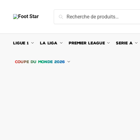
Skip
Skip
to
to
Recherche
Recherche
navigation
content
pour :
LIGUE 1
LA LIGA
PREMIER LEAGUE
SERIE A
COUPE DU MONDE 2026