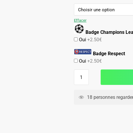
89.90€.
59.90€.
Effacer
Badge Champions Le
Oui
+2.50€
Badge Respect
Oui
+2.50€
quantité
de
Maillot
Milan
18 personnes regarden
AC
Domicile
2013
2014
Kaka