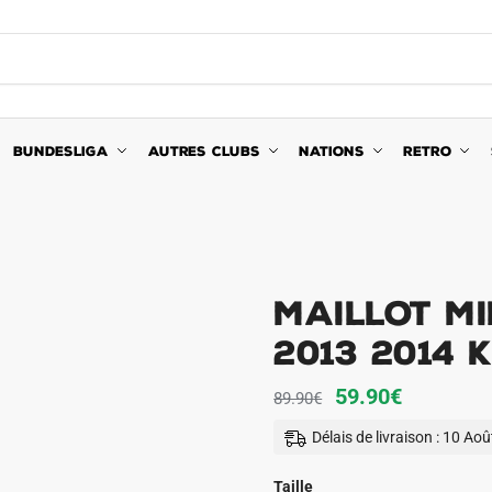
BUNDESLIGA
AUTRES CLUBS
NATIONS
RETRO
Maillot Mi
2013 2014 
Le
Le
59.90
€
89.90
€
prix
prix
Délais de livraison : 10 Ao
initial
actuel
était :
est :
Taille