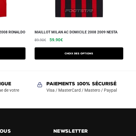
 2008 RONALDO
MAILLOT MILAN AC DOMICILE 2008 2009 NESTA
Le
Le
Ce
59.90
€
89.90
€
prix
prix
produit
initial
actuel
a
Choix des options
était :
est :
plusieurs
89.90€.
59.90€.
variations.
Les
NGUE
Paiements 100% Sécurisé
options
e de votre
Visa / MasterCard / Mastero / Paypal
peuvent
être
choisies
sur
la
page
NOUS
NEWSLETTER