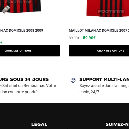
N AC DOMICILE 2008 2009
MAILLOT MILAN AC DOMICILE 2007
Le
Le
Ce
59.90
€
89.90
€
Le
Ce
0
€
prix
prix
produit
prix
produit
initial
actuel
a
Choix des options
Choix des options
actuel
a
était :
est :
plusieurs
est :
89.90€.
59.90€.
plusieurs
variations.
€.
59.90€.
variations.
Les
Les
URS SOUS 14 JOURS
SUPPORT MULTI-LA
options
options
e Satisfait ou Remboursé. Votre
Soyez assisté dans la Langu
peuvent
peuvent
tion est notre priorité.
choix, 24/7.
être
être
choisies
choisies
sur
sur
la
la
page
LÉGAL
SUIVEZ-
page