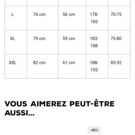
L
76 cm
56 cm
178-
70-75
183
XL
79 cm
59 cm
183-
75-80
188
XXL
82 cm
61 cm
188-
85-92
193
Vous aimerez peut-être
aussi...
-40%