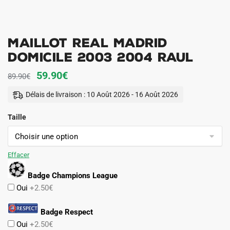
Maillot Real Madrid
Domicile 2003 2004 Raul
Le
Le
59.90
€
89.90
€
prix
prix
Délais de livraison : 10 Août 2026 - 16 Août 2026
initial
actuel
Taille
était :
est :
89.90€.
59.90€.
Effacer
Badge Champions League
Oui
+2.50€
Badge Respect
Oui
+2.50€