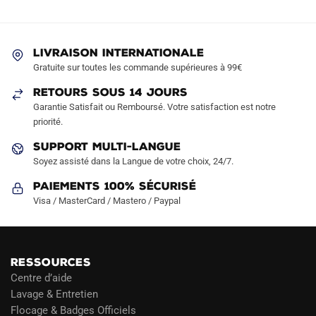
options
options
peuvent
peuvent
être
être
LIVRAISON INTERNATIONALE
choisies
choisies
Gratuite sur toutes les commande supérieures à 99€
sur
sur
RETOURS SOUS 14 JOURS
la
la
Garantie Satisfait ou Remboursé. Votre satisfaction est notre
page
page
priorité.
du
du
produit
produit
SUPPORT MULTI-LANGUE
Soyez assisté dans la Langue de votre choix, 24/7.
Paiements 100% Sécurisé
Visa / MasterCard / Mastero / Paypal
RESSOURCES
Centre d’aide
Lavage & Entretien
Flocage & Badges Officiels