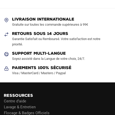
options
options
peuvent
peuvent
être
être
LIVRAISON INTERNATIONALE
choisies
choisies
Gratuite sur toutes les commande supérieures à 99€
sur
sur
RETOURS SOUS 14 JOURS
la
la
Garantie Satisfait ou Remboursé. Votre satisfaction est notre
page
page
priorité.
du
du
produit
produit
SUPPORT MULTI-LANGUE
Soyez assisté dans la Langue de votre choix, 24/7.
Paiements 100% Sécurisé
Visa / MasterCard / Mastero / Paypal
RESSOURCES
Centre d’aide
Lavage & Entretien
Flocage & Badges Officiels