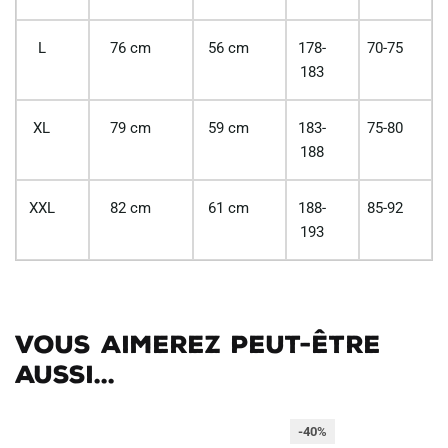
L
76 cm
56 cm
178-
70-75
183
XL
79 cm
59 cm
183-
75-80
188
XXL
82 cm
61 cm
188-
85-92
193
Vous aimerez peut-être
aussi...
-40%