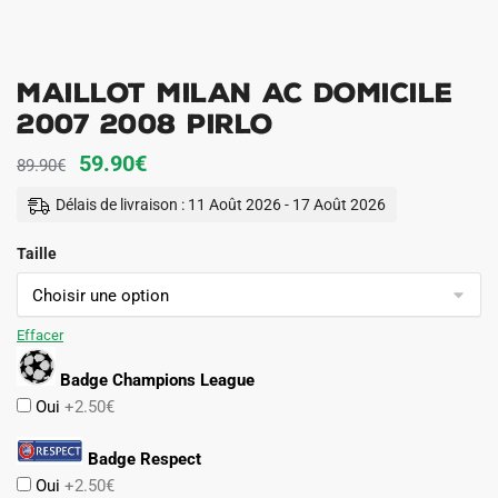
Maillot Milan AC Domicile
2007 2008 Pirlo
Le
Le
59.90
€
89.90
€
prix
prix
Délais de livraison : 11 Août 2026 - 17 Août 2026
initial
actuel
Taille
était :
est :
89.90€.
59.90€.
Effacer
Badge Champions League
Oui
+2.50€
Badge Respect
Oui
+2.50€